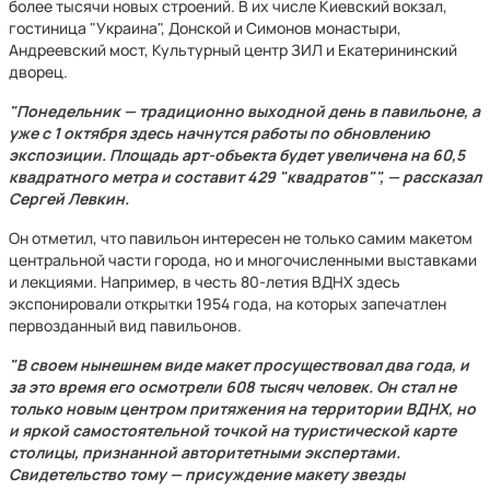
более тысячи новых строений. В их числе Киевский вокзал,
гостиница "Украина", Донской и Симонов монастыри,
Андреевский мост, Культурный центр ЗИЛ и Екатерининский
дворец.
"Понедельник — традиционно выходной день в павильоне, а
уже с 1 октября здесь начнутся работы по обновлению
экспозиции. Площадь арт-объекта будет увеличена на 60,5
квадратного метра и составит 429 "квадратов"", — рассказал
Сергей Левкин.
Он отметил, что павильон интересен не только самим макетом
центральной части города, но и многочисленными выставками
и лекциями. Например, в честь 80-летия ВДНХ здесь
экспонировали открытки 1954 года, на которых запечатлен
первозданный вид павильонов.
"В своем нынешнем виде макет просуществовал два года, и
за это время его осмотрели 608 тысяч человек. Он стал не
только новым центром притяжения на территории ВДНХ, но
и яркой самостоятельной точкой на туристической карте
столицы, признанной авторитетными экспертами.
Свидетельство тому — присуждение макету звезды