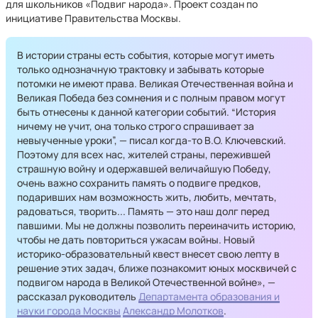
для школьников «Подвиг народа». Проект создан по
инициативе Правительства Москвы.
В истории страны есть события, которые могут иметь
только однозначную трактовку и забывать которые
потомки не имеют права. Великая Отечественная война и
Великая Победа без сомнения и с полным правом могут
быть отнесены к данной категории событий. “История
ничему не учит, она только строго спрашивает за
невыученные уроки”, — писал когда-то В.О. Ключевский.
Поэтому для всех нас, жителей страны, пережившей
страшную войну и одержавшей величайшую Победу,
очень важно сохранить память о подвиге предков,
подаривших нам возможность жить, любить, мечтать,
радоваться, творить... Память — это наш долг перед
павшими. Мы не должны позволить переиначить историю,
чтобы не дать повториться ужасам войны. Новый
историко-образовательный квест внесет свою лепту в
решение этих задач, ближе познакомит юных москвичей с
подвигом народа в Великой Отечественной войне», —
рассказал руководитель
Департамента образования и
науки города Москвы
Александр Молотков
.