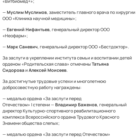
«Витбиомед+»;
—
Муслим Муслимов
, заместитель главного врача по хирургии
ООО «Клиника научной медицины»;
—
Евгений Нифантьев
, генеральный директор ООО
«Неофарм»;
—
Марк Саневич
, генеральный директор ООО «Бестдоктор».
За заслуги в укреплении института семьи и воспитании детей
орденом «Родительская слава» отмечены
Татьяна
Сидорова
и
Алексей Моисеев
.
За достигнутые трудовые успехи и многолетнюю
добросовестную работу награждены:
— медалью ордена «За заслуги перед
Отечеством» I степени —
Владимир Баженов
, генеральный
директор Культурно-спортивного реабилитационного
комплекса Всероссийского ордена Трудового Красного
Знамени общества слепых;
— медалью ордена «За заслуги перед Отечеством»