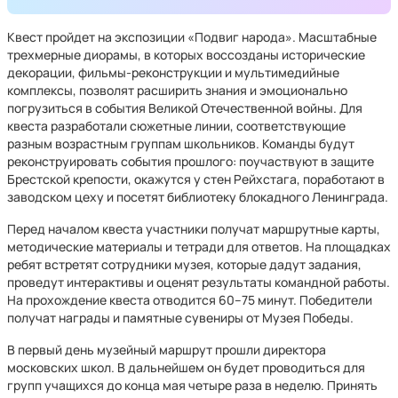
Квест пройдет на экспозиции «Подвиг народа». Масштабные
трехмерные диорамы, в которых воссозданы исторические
декорации, фильмы-реконструкции и мультимедийные
комплексы, позволят расширить знания и эмоционально
погрузиться в события Великой Отечественной войны. Для
квеста разработали сюжетные линии, соответствующие
разным возрастным группам школьников. Команды будут
реконструировать события прошлого: поучаствуют в защите
Брестской крепости, окажутся у стен Рейхстага, поработают в
заводском цеху и посетят библиотеку блокадного Ленинграда.
Перед началом квеста участники получат маршрутные карты,
методические материалы и тетради для ответов. На площадках
ребят встретят сотрудники музея, которые дадут задания,
проведут интерактивы и оценят результаты командной работы.
На прохождение квеста отводится 60–75 минут. Победители
получат награды и памятные сувениры от Музея Победы.
В первый день музейный маршрут прошли директора
московских школ. В дальнейшем он будет проводиться для
групп учащихся до конца мая четыре раза в неделю. Принять