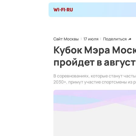
Сайт Москвы
17 июля
Поделиться
Кубок Мэра Моск
пройдет в авгус
В соревнованиях, которые станут част
2030», примут участие спортсмены из р