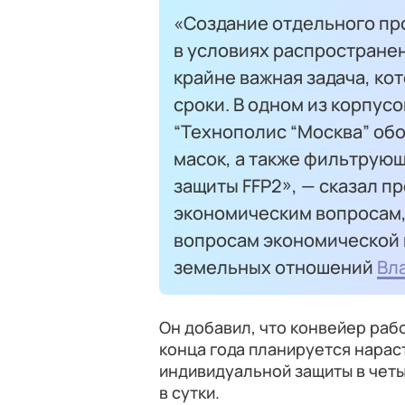
«Создание отдельного пр
в условиях распростране
крайне важная задача, ко
сроки. В одном из корпус
“Технополис “Москва” обо
масок, а также фильтрующ
защиты FFP2», — сказал п
экономическим вопросам,
вопросам экономической 
земельных отношений
Вл
Он добавил, что конвейер раб
конца года планируется нарас
индивидуальной защиты в чет
в сутки.