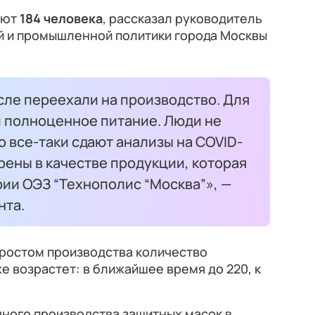
ают
184 человека
, рассказал руководитель
 и промышленной политики города Москвы
сле переехали на производство. Для
и полноценное питание. Люди не
о все-таки сдают анализы на COVID-
ерены в качестве продукции, которая
ии ОЭЗ “Технополис “Москва”», —
нта.
 ростом производства количество
е возрастет: в ближайшее время до 220, к
ного производства защитных масок в