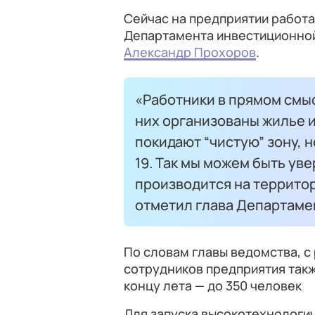
Сейчас на предприятии работ
Департамента инвестиционной
Александр Прохоров
.
«Работники в прямом смы
них организованы жилье 
покидают “чистую” зону, н
19. Так мы можем быть ув
производится на территор
отметил глава Департаме
По словам главы ведомства, с
сотрудников предприятия такж
концу лета — до 350 человек
Для запуска высокотехнологич