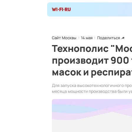
Сайт Москвы
14 мая
Поделиться
Технополис "Мо
производит 900
масок и респир
Для запуска высокотехнологичного про
месяца мощности производства были ув