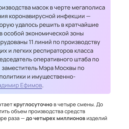
оизводства масок в черте мегаполиса
ния коронавирусной инфекции —
торую удалось решить в кратчайшие
ов особой экономической зоны
рудованы 11 линий по производству
их и легких респираторов класса
редседатель оперативного штаба по
 заместитель Мэра Москвы по
политики и имущественно-
адимир Ефимов
.
отает
круглосуточно
в четыре смены. До
тить объем производства средств
ыре раза —
до четырех миллионов
изделий