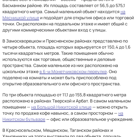
Басманном районе. Их площадь составляет от 56,5 до 575,1
квадратного метра. Самый маленький объект находится
на
Мясницкой улице
и подойдет для открытия офиса или торговой
точки. Он расположен на подвальном этаже и имеет общий с
другими коммерческими объектами вход с улицы.
В Замоскворецком и Пресненском районах представлено по
четыре объекта, площадь которых варьируется от 150,4 до 1,6
тысячи квадратных метров. Такие помещения обычно
используются как торговые, общественные и деловые
пространства. Самое маленькое из них расположено на
цокольном этаже
в 6-м Монетчиковском переулке
. Оно
поделено на комнаты и может быть приспособлено под
открытие образовательного или офисного пространства.
По три объекта площадью от 11,1 до 155,8 квадратного метра
расположено в районах Тверской и Арбат. В самом маленьком
помещении —
на Большой Никитской улице
— можно открыть
точку по продаже кофе навынос, а самом просторном —
на
Никитском бульваре
— офис или образовательное учреждение.
В Красносельском, Мещанском, Таганском районах и
Хамовниках на торги выставили по два объекта, площадь