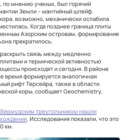
 по мнению ученых, был горячий
мантии Земли – мантийный шлейф.
кора, возможно, механически ослабила
сместилась. Когда позднее граница плиты
еменным Азорским островам, формирование
ьона прекратилось.
раскрыть связь между медленно
плитами и термической активностью
оцессы происходят и сегодня. В районе
ее время формируется аналогичная
мый рифт Терсейра, также в области
еской коры, сообщает Geochemistry,
 Бермудским треугольником нашли
схождения
. Исследования показали, что это
0 км.