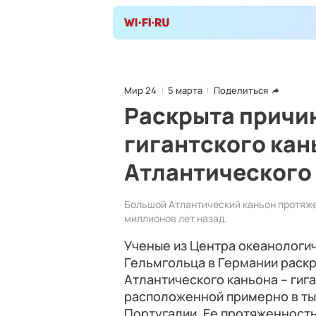
Мир 24
5 марта
Поделиться
Раскрыта причи
гигантского кан
Атлантического
Большой Атлантический каньон протяже
миллионов лет назад.
Ученые из Центра океанологи
Гельмгольца в Германии раск
Атлантического каньона – гига
расположенной примерно в ты
Португалии. Ее протяженность 