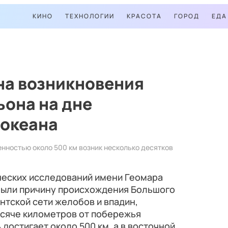
КИНО
ТЕХНОЛОГИИ
КРАСОТА
ГОРОД
ЕДА
на возникновения
ьона на дне
 океана
нностью около 500 км возник несколько десятков
ческих исследований имени Геомара
рыли причину происхождения Большого
нтской сети желобов и впадин,
сяче километров от побережья
достигает около 500 км, а в восточной