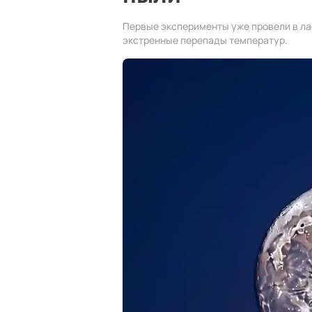
Первые эксперименты уже провели в л
экстренные перепады температур.