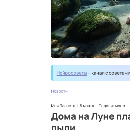
Нейросоветы
– канал с советам
Новости
Моя Планета
5 марта
Поделиться
Дома на Луне пл
пыли