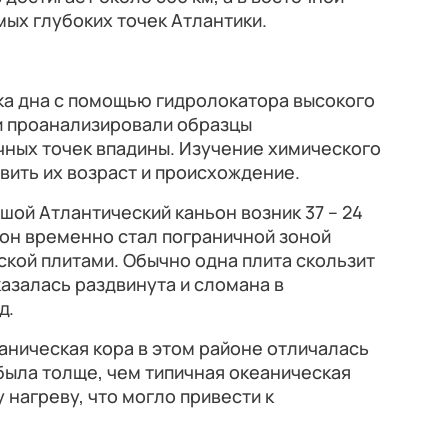
мых глубоких точек Атлантики.
ка дна с помощью гидролокатора высокого
и проанализировали образцы
чных точек впадины. Изучение химического
вить их возраст и происхождение.
шой Атлантический каньон возник 37 – 24
ион временно стал пограничной зоной
кой плитами. Обычно одна плита скользит
казалась раздвинута и сломана в
д.
аническая кора в этом районе отличалась
была толще, чем типичная океаническая
 нагреву, что могло привести к