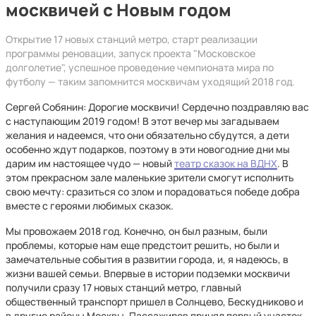
москвичей с Новым годом
Открытие 17 новых станций метро, старт реализации
программы реновации, запуск проекта "Московское
долголетие", успешное проведение чемпионата мира по
футболу — таким запомнится москвичам уходящий 2018 год.​
Сергей Собянин: Дорогие москвичи! Сердечно поздравляю вас
с наступающим 2019 годом! В этот вечер мы загадываем
желания и надеемся, что они обязательно сбудутся, а дети
особенно ждут подарков, поэтому в эти новогодние дни мы
дарим им настоящее чудо — новый
театр сказок на ВДНХ
. В
этом прекрасном зале маленькие зрители смогут исполнить
свою мечту: сразиться со злом и порадоваться победе добра
вместе с героями любимых сказок.
Мы провожаем 2018 год. Конечно, он был разным, были
проблемы, которые нам еще предстоит решить, но были и
замечательные события в развитии города, и, я надеюсь, в
жизни вашей семьи. Впервые в истории подземки москвичи
получили сразу 17 новых станций метро, главный
общественный транспорт пришел в Солнцево, Бескудниково и
в другие районы Москвы. Пассажиров принял первый участок