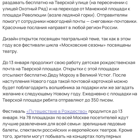
раздавать бесплатно на Тверской улице (на пересечении с
улицей Охотный Ряд) и на переходе от Манежной площади к
площади Революции (возле ледяной горки). Отправителям
помогут сотрудники новогодней почты — снеговики-почтовики.
Красочные послания направят в любой регион России.
Дизайн открыток посвящен театральной теме, так как в этом
году все фестивали цикла «Московские сезоны» посвящены
театру.
До 13 января продолжит свою работу детская рождественская
почта на Тверской площади. Открытки с этой площадки
отсылают бесплатно Деду Морозу в Великий Устюг. После
наступления Нового года такой почтовой карточкой можно
будет поблагодарить волшебника за подарки или же загадать
желание к следующему Новому году. Ежедневно с площадки на
Тверской площади ребята отправляют до 350 писем.
Фестиваль
«Путешествие в Рождество»
продлится до 13
января. На 78 площадках по всей Москве посетителей ждут
лучшие развлечения для всей семьи: зрелищные ледовые
балеты, спектакли российских и европейских театров. Кроме
того, зрители могут побывать на концертах популярных