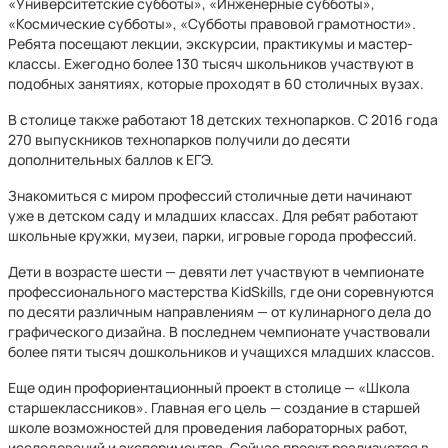
«Университетские субботы», «Инженерные субботы»,
«Космические субботы», «Субботы правовой грамотности».
Ребята посещают лекции, экскурсии, практикумы и мастер-
классы. Ежегодно более 130 тысяч школьников участвуют в
подобных занятиях, которые проходят в 60 столичных вузах.
В столице также работают 18 детских технопарков. С 2016 года
270 выпускников технопарков получили до десяти
дополнительных баллов к ЕГЭ.
Знакомиться с миром профессий столичные дети начинают
уже в детском саду и младших классах. Для ребят работают
школьные кружки, музеи, парки, игровые города профессий.
Дети в возрасте шести — девяти лет участвуют в чемпионате
профессионального мастерства KidSkills, где они соревнуются
по десяти различным направлениям — от кулинарного дела до
графического дизайна. В последнем чемпионате участвовали
более пяти тысяч дошкольников и учащихся младших классов.
Еще один профориентационный проект в столице — «Школа
старшеклассников». Главная его цель — создание в старшей
школе возможностей для проведения лабораторных работ,
исследований и экспериментов. Сейчас проект реализуется в