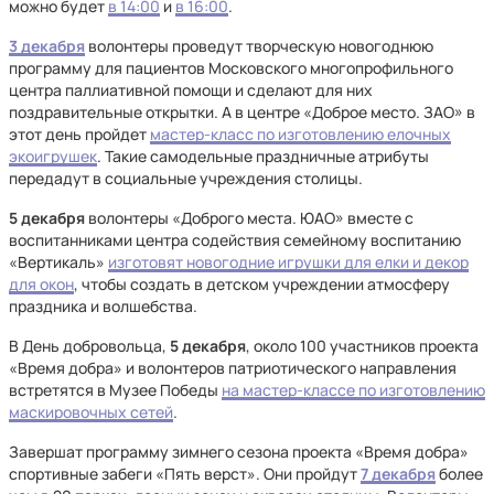
можно будет
в 14:00
и
в 16:00
.
3 декабря
волонтеры проведут творческую новогоднюю
программу для пациентов Московского многопрофильного
центра паллиативной помощи и сделают для них
поздравительные открытки. А в центре «Доброе место. ЗАО» в
этот день пройдет
мастер-класс по изготовлению елочных
экоигрушек
. Такие самодельные праздничные атрибуты
передадут в социальные учреждения столицы.
5 декабря
волонтеры «Доброго места. ЮАО» вместе с
воспитанниками центра содействия семейному воспитанию
«Вертикаль»
изготовят новогодние игрушки для елки и декор
для окон
, чтобы создать в детском учреждении атмосферу
праздника и волшебства.
В День добровольца,
5 декабря
, около 100 участников проекта
«Время добра» и волонтеров патриотического направления
встретятся в Музее Победы
на мастер-классе по изготовлению
маскировочных сетей
.
Завершат программу зимнего сезона проекта «Время добра»
спортивные забеги «Пять верст». Они пройдут
7 декабря
более