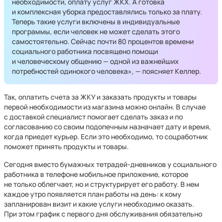
необходимости, оплату услуг ЖКХ. А готовка
и комплексная уборка предоставлялись только за плату.
Теперь такие услуги включены в индивидуальные
программы, если человек не может сделать этого
самостоятельно. Сейчас почти 80 процентов времени
социального работника посвящено помощи
и человеческому общению — одной из важнейших
потребностей одинокого человека», — поясняет Келлер.
Так, оплатить счета за ЖКУ и заказать продукты и товары
первой необходимости из магазина можно онлайн. В случае
с доставкой специалист помогает сделать заказ и по
согласованию со своим подопечным назначает дату и время,
когда приедет курьер. Если это необходимо, то соцработник
поможет принять продукты и товары.
Сегодня вместо бумажных тетрадей-дневников у социального
работника в телефоне мобильное приложение, которое
не только облегчает, но и структурирует его работу. В нем
каждое утро появляется план работы на день: к кому
запланирован визит и какие услуги необходимо оказать.
При этом график с первого дня обслуживания обязательно