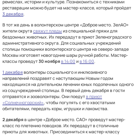
ремеслах, истории и культуре. Познакомиться с техниками
реставрации можно будет на мастер-классе, который пройдет
3 декабря
.
В тот же день в волонтерском центре «Доброе место. ЗелАО»
жители округа
свяжут пледы
из специальной пряжи для
бездомных животных. Их передадут в приют Зеленоградского
административного округа. Для социальных учреждений
столицы помощники волонтерского центра на северо-западе
Москвы изготовят новогодние шары ручной работы. Мастер-
классы проведут
30 ноября
в 14:00
и
в 16:00
.
1 декабря
волонтеры социального и инклюзивного
направлений поздравят с наступающим Новым годом
находящихся на длительном лечении юных подопечных одного
из соцучреждений столицы. В первый день декабря в гости
отправятся и зооволонтеры. Они поедут
в приют
«Солнечногорский»
, чтобы погулять с его хвостатыми
обитателями, передать корм, игрушки и лакомства.
2 декабря
в центре «Доброе место. САО» проведут мастер-
класс по плетению поводков. Их передадут в столичные
приюты для животных. Присоединиться к мастер-классу