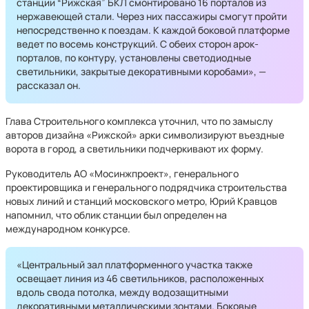
станции “Рижская” БКЛ смонтировано 16 порталов из
нержавеющей стали. Через них пассажиры смогут пройти
непосредственно к поездам. К каждой боковой платформе
ведет по восемь конструкций. С обеих сторон арок-
порталов, по контуру, установлены светодиодные
светильники, закрытые декоративными коробами», —
рассказал он.
Глава Строительного комплекса уточнил, что по замыслу
авторов дизайна «Рижской» арки символизируют въездные
ворота в город, а светильники подчеркивают их форму.
Руководитель АО «Мосинжпроект», генерального
проектировщика и генерального подрядчика строительства
новых линий и станций московского метро, Юрий Кравцов
напомнил, что облик станции был определен на
международном конкурсе.
«Центральный зал платформенного участка также
освещает линия из 46 светильников, расположенных
вдоль свода потолка, между водозащитными
декоративными металлическими зонтами. Боковые