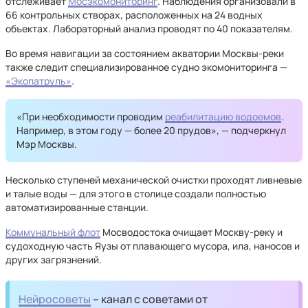
отслеживает
Мосэкомониторинг
. Наблюдения организовали в
66 контрольных створах, расположенных на 24 водных
объектах. Лабораторный анализ проводят по 40 показателям.
Во время навигации за состоянием акватории Москвы-реки
также следит специализированное судно экомониторинга —
«Экопатруль»
.
«При необходимости проводим
реабилитацию водоемов
.
Например, в этом году — более 20 прудов», — подчеркнул
Мэр Москвы.
Несколько ступеней механической очистки проходят ливневые
и талые воды — для этого в столице создали полностью
автоматизированные станции.
Коммунальный флот
Мосводостока очищает Москву-реку и
судоходную часть Яузы от плавающего мусора, ила, наносов и
других загрязнений.
Нейросоветы
– канал с советами от