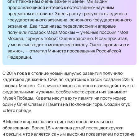
опыт также нам очень важен и ценен. Мы видим
продолжающийся интерес к естественно-научным
предметам в столице. Здесь растут результаты единого
государственного экзамена, основного государственного
экзамена. Два года назад первоклассники впервые
получили подарок Мэра Москвы — учебные пособия “Моя
Москва, горжусь тобой”. Очень красочно. Я сам прочитал,
у меня сын ходит в московскую школу. Очень правильно и
важно», — отметил Министр просвещения Российской
Федерации.
С 2014 года в столице новый импульс развития получило
кадетское движение. Сейчас кадетских классы созданы 225 в
школах Москвы. Столичные школы активно взаимодействует с
федеральными музеями, особое место среди них занимает
Музей Победы. Кадеты несут вахту памяти на посту номер
один у Огня Славы и Памяти на Поклонной горе. Создан клуб
«Лето побед».
В Москве широко развита система дополнительного
образования. Более 1,5 миллиона детей посещают кружки
и секции, что является самым высоким показателем по стране.