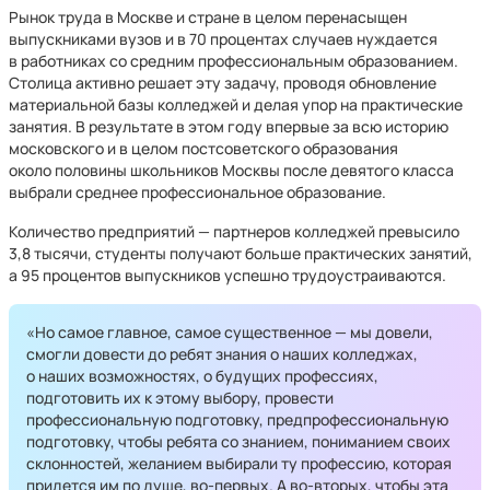
Рынок труда в Москве и стране в целом перенасыщен
выпускниками вузов и в 70 процентах случаев нуждается
в работниках со средним профессиональным образованием.
Столица активно решает эту задачу, проводя обновление
материальной базы колледжей и делая упор на практические
занятия. В результате в этом году впервые за всю историю
московского и в целом постсоветского образования
около половины школьников Москвы после девятого класса
выбрали среднее профессиональное образование.
Количество предприятий — партнеров колледжей превысило
3,8 тысячи, студенты получают больше практических занятий,
а 95 процентов выпускников успешно трудоустраиваются.
«Но самое главное, самое существенное — мы довели,
смогли довести до ребят знания о наших колледжах,
о наших возможностях, о будущих профессиях,
подготовить их к этому выбору, провести
профессиональную подготовку, предпрофессиональную
подготовку, чтобы ребята со знанием, пониманием своих
склонностей, желанием выбирали ту профессию, которая
придется им по душе, во-первых. А во-вторых, чтобы эта