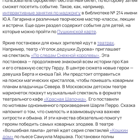
Пользователь оформляет бесплатный билет, по которому затем
сможет посетить событие. Такое, как, например,
интерактивные занятия по маджонгу
в библиотеке № 214 имени
Ю.А. Гагарина и различные творческие мастер-классы, лекции
и встречи. Еще один раздел содержит события для детей, на
которые можно пройти по
Пушкинской карте
.
Яркие постановки для юных зрителей идут в
театрах
.
Например, театр «Уголок дедушки Дурова» приглашает
на спектакль
«По следам Снежной королевы»
. Эта
постановка — продолжение знакомой всем истории про Кая
и его отважную сестру Герду. В центре сюжета новые герои —
девушка Берта и юноша Гай. Им предстоит отправиться
на поиски магических кристаллов, чтобы помешать коварным
планам владычицы Севера. В Московском детском театре
марионеток покажут музыкальный спектакль в формате
театрального кафе
«Красная Шапочка»
. Его поставили
по мотивам одноименного произведения Шарля Перро. Сказка
напомнит о том, что смелость и взаимовыручка важнее
хитрости и обмана. И эти качества обязательно помогут
героям победить самых коварных злодеев. В театре
«Волшебная лампа» детей ждет серия спектаклей
«Кошкин
дом»
по пьесе Самуила Маршака. Постановки полны