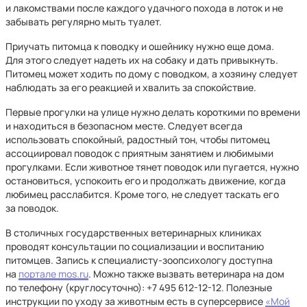
и лакомствами после каждого удачного похода в лоток и не
забывать регулярно мыть туалет.
Приучать питомца к поводку и ошейнику нужно еще дома.
Для этого следует надеть их на собаку и дать привыкнуть.
Питомец может ходить по дому с поводком, а хозяину следует
наблюдать за его реакцией и хвалить за спокойствие.
Первые прогулки на улице нужно делать короткими по времени
и находиться в безопасном месте. Следует всегда
использовать спокойный, радостный тон, чтобы питомец
ассоциировал поводок с приятным занятием и любимыми
прогулками. Если животное тянет поводок или пугается, нужно
остановиться, успокоить его и продолжать движение, когда
любимец расслабится. Кроме того, не следует таскать его
за поводок.
В столичных государственных ветеринарных клиниках
проводят консультации по социализации и воспитанию
питомцев. Запись к специалисту-зоопсихологу доступна
на
портале mos.ru
. Можно также вызвать ветеринара на дом
по телефону (круглосуточно): +7 495 612⁠-12⁠-12. Полезные
инструкции по уходу за животным есть в суперсервисе
«Мой