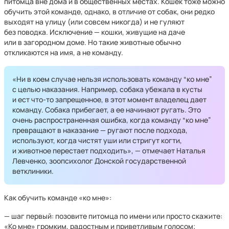
питомца вне дома и в общественных местах. Кошек тоже можно
обучить этой команде, однако, в отличие от собак, они редко
выходят на улицу (или совсем никогда) и не гуляют
без поводка. Исключение — кошки, живущие на даче
или в загородном доме. Но такие животные обычно
откликаются на имя, а не команду.
«Ни в коем случае нельзя использовать команду “ко мне”
с целью наказания. Например, собака убежала в кусты
и ест что-то запрещенное, в этот момент владелец дает
команду. Собака прибегает, а ее начинают ругать. Это
очень распространенная ошибка, когда команду “ко мне”
превращают в наказание — ругают после подхода,
используют, когда чистят уши или стригут когти,
и животное перестает подходить», — отмечает Наталья
Левченко, зоопсихолог Донской государственной
ветклиники.
Как обучить команде «ко мне»:
— шаг первый: позовите питомца по имени или просто скажите:
«Ко мне» громким, радостным и приветливым голосом;