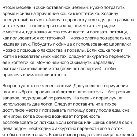
Чтобы мебель и обои оставались целыми, нужно потратить
время и силы на приучение кошки к когтеточке. Хозяину
следует выбрать устойчивую царапалку подходящего размера
и текстуры — например из сизаля, поместить ее рядом
с местами, где кошка часто точит когти, и показать питомцу,
как пользоваться когтеточкой — можно слегка поцарапать ее,
издавая звук. Побудить любимца к использованию царапалки
можно с помощью лакомства и похвалы. Если кошка точит
когти в нежелательных местах, следует аккуратно перенести
ее к когтеточке. Можно немного сбрызнуть царапалку
экстрактом кошачьей мяты (если нет аллергии), чтобы
привлечь внимание животного.
Вопрос туалета не менее важный. Для успешного приучения
нужно выбрать правильный лоток и наполнитель — без резких
запахов, подходящий по размеру. На первых порах лучше
использовать два лотка. Следует поставить их в тихое
доступное место и показывать питомцу сразу после еды, сна
или игры, когда обычно возникает потребность
воспользоваться лотком. Если котенок или щенок сделал свои
дела рядом, необходимо аккуратно перенести его в лоток,
чтобы он понял связь. Важно вознаграждать питомца похвалой