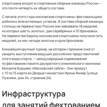
спортсмена входят в спортивные сборные команды России —
это почти четверть их общего состава.
С начала этого года московские спортсмены-фехтовальщики
добились впечатляющих успехов. В составе сборной команды
столицы на первенствах России они завоевали 18 медалей,
из которых шесть золотых, две серебряных и 10 бронзовых.
На первенстве Европы московские спортсмены получили пять
медалей, из них четыре золотые и одна бронзовая.
Ближайший крупный турнир, на котором горожане смогут
увидеть выступление ведущих российских представителей
этого вида спорта, — международные соревнования
по фехтованию памяти двукратного олимпийского чемпиона
Михаила Бурцева «Московская сабля». Они пройдут
с 13 по 15 марта во Дворце гимнастики Ирины Винер (улица
Лужники, дом 24, строение 24).
Инфраструктура
для занятий фехтованием