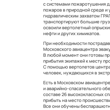
с системами пожаротушения д
пожаров в природной среде и 
гидравлическим захватом ГРАП
транспортируют большие грузы
освоили вертолетный опрыски
нефти и других химикатов.
При необходимости пострадав
Московского авиацентра эвак
В любой момент они готовы п
прибытия экипажей к месту пр
С помощью вертолетов центра 
человек, нуждающихся в экст
Есть в Московском авиацентре
и аварийно-спасательного обес
составе 26 высококлассных с
прибыть на место происшествия
Все они обучены беспарашют