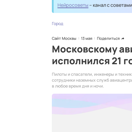
Нейросоветы
– канал с советам
Город
Сайт Москвы
13 мая
Поделиться
Московскому ав
исполнился 21 г
Пилоты и спасатели, инженеры и техник
сотрудники наземных служб авиацентр
в любое время дня и ночи.