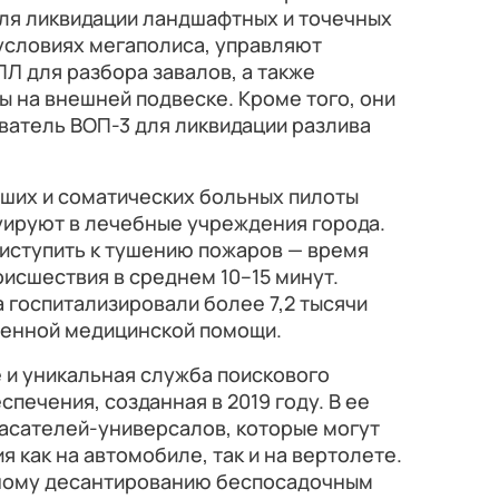
ля ликвидации ландшафтных и точечных
условиях мегаполиса, управляют
Л для разбора завалов, а также
 на внешней подвеске. Кроме того, они
ватель ВОП-3 для ликвидации разлива
ших и соматических больных пилоты
уируют в лечебные учреждения города.
риступить к тушению пожаров — время
оисшествия в среднем 10–15 минут.
госпитализировали более 7,2 тысячи
ренной медицинской помощи.
 и уникальная служба поискового
печения, созданная в 2019 году. В ее
пасателей-универсалов, которые могут
 как на автомобиле, так и на вертолете.
ному десантированию беспосадочным