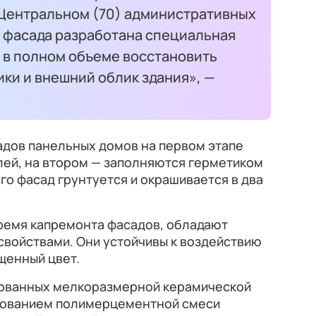
и Центральном (70) административных
а фасада разработана специальная
 в полном объеме восстановить
ки и внешний облик здания», —
дов панельных домов на первом этапе
лей, на втором — заполняются герметиком
о фасад грунтуется и окрашивается в два
время капремонта фасадов, обладают
войствами. Они устойчивы к воздействию
щенный цвет.
цованных мелкоразмерной керамической
ьзованием полимерцементной смеси