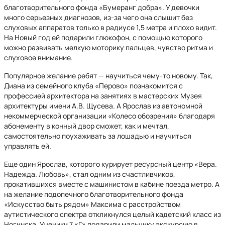
благотворительного фонда «Бумеранг добра». У девочки
много серьезных диагнозов, из-за чего она слышит без
слуховых аппаратов только в радиусе 1,5 метра и плохо видит.
На Новый год ей подарили глюкофон, с помощью которого
можно развивать мелкую моторику пальцев, чувство ритма и
слуховое внимание.
Популярное желание ребят — научиться чему-то новому. Так,
Диана из семейного клуба «Перово» познакомится с
профессией архитектора на занятиях в мастерских Музея
архитектуры имени А.В. Щусева. А Ярослав из автономной
некоммерческой организации «Колесо обозрения» благодаря
абонементу в конный двор сможет, как и мечтал,
самостоятельно поухаживать за лошадью и научиться
управлять ей.
Еще один Ярослав, которого курирует ресурсный центр «Вера.
Надежда. Любовь», стал одним из счастливчиков,
прокатившихся вместе с машинистом в кабине поезда метро. А
на желание подопечного благотворительного фонда
«Искусство быть рядом» Максима с расстройством
аутистического спектра откликнулся целый кадетский класс из
Ногинска. Ученики 7 «Г» подарили мальчику экскурсию в