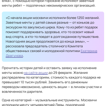
елка», с помощью которой горожане исполняют заветные
мечты ребят — подопечных некоммерческих организаций.
«С начала акции москвичи исполнили более 1250 желаний.
Заветные мечты у детей самые разные — от коньков до
экскурсии по закулисью цирка. Кому-то из ребят подарок
поможет поддерживать здоровье, кто-то освоит новый
вид спорта, а кто-то поедет в долгожданное путешествие.
Новогодняя акция продолжается до конца зимы», —
рассказала председатель столичного Комитета
общественных связей и молодежной политики
Екатерина
Драгунова
.
Прочитать истории детей и оставить заявку на исполнение
мечты можно
на сайте акции
до 29 февраля. Желания
распределены по категориям, стоимость каждого подарка не
превышает 10 тысяч рублей. Заменить его денежным
переводом невозможно, ценность акции — в личном участии и
вовлеченности дарителя.
Одна из категорий — музыкальные инструменты. Москвичи
исполнили мечту четырехлетней Леры, подопечной