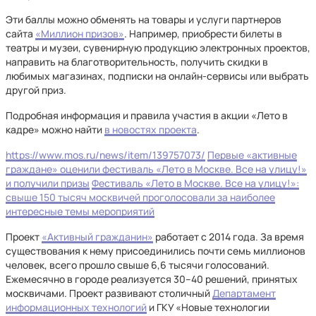
Эти баллы можно обменять на товары и услуги партнеров
сайта
«Миллион призов»
. Например, приобрести билеты в
театры и музеи, сувенирную продукцию электронных проектов,
направить на благотворительность, получить скидки в
любимых магазинах, подписки на онлайн-сервисы или выбрать
другой приз.
Подробная информация и правила участия в акции «Лето в
кадре» можно найти
в новостях проекта
.
https://www.mos.ru/news/item/139757073/
Первые «активные
граждане» оценили фестиваль «Лето в Москве. Все на улицу!»
и получили призы
Фестиваль «Лето в Москве. Все на улицу!»:
свыше 150 тысяч москвичей проголосовали за наиболее
интересные темы мероприятий
Проект
«Активный гражданин»
работает с 2014 года. За время
существования к нему присоединились почти семь миллионов
человек, всего прошло свыше 6,6 тысячи голосований.
Ежемесячно в городе реализуется 30–40 решений, принятых
москвичами. Проект развивают столичный
Департамент
информационных технологий
и ГКУ «Новые технологии