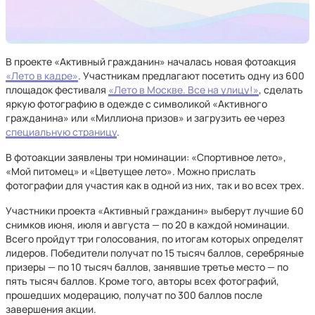
В проекте «Активный гражданин» началась новая фотоакция
«Лето в кадре»
. Участникам предлагают посетить одну из 600
площадок фестиваля
«Лето в Москве. Все на улицу!»
, сделать
яркую фотографию в одежде с символикой «Активного
гражданина» или «Миллиона призов» и загрузить ее через
специальную страницу
.
В фотоакции заявлены три номинации: «Спортивное лето»,
«Мой питомец» и «Цветущее лето». Можно прислать
фотографии для участия как в одной из них, так и во всех трех.
Участники проекта «Активный гражданин» выберут лучшие 60
снимков июня, июля и августа — по 20 в каждой номинации.
Всего пройдут три голосования, по итогам которых определят
лидеров. Победители получат по 15 тысяч баллов, серебряные
призеры — по 10 тысяч баллов, занявшие третье место — по
пять тысяч баллов. Кроме того, авторы всех фотографий,
прошедших модерацию, получат по 300 баллов после
завершения акции.