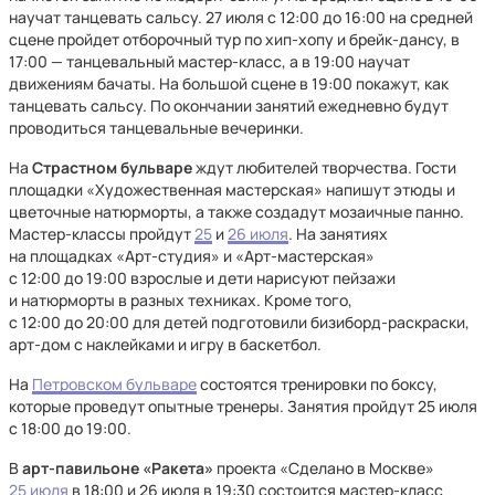
научат танцевать сальсу. 27 июля с 12:00 до 16:00 на средней
сцене пройдет отборочный тур по хип-хопу и брейк-дансу, в
17:00 — танцевальный мастер-класс, а в 19:00 научат
движениям бачаты. На большой сцене в 19:00 покажут, как
танцевать сальсу. По окончании занятий ежедневно будут
проводиться танцевальные вечеринки.
На
Страстном бульваре
ждут любителей творчества. Гости
площадки «Художественная мастерская» напишут этюды и
цветочные натюрморты, а также создадут мозаичные панно.
Мастер-классы пройдут
25
и
26 июля
. На занятиях
на площадках «Арт-студия» и «Арт-мастерская»
с 12:00 до 19:00 взрослые и дети нарисуют пейзажи
и натюрморты в разных техниках. Кроме того,
с 12:00 до 20:00 для детей подготовили бизиборд-раскраски,
арт-дом с наклейками и игру в баскетбол.
На
Петровском бульваре
состоятся тренировки по боксу,
которые проведут опытные тренеры. Занятия пройдут 25 июля
с 18:00 до 19:00.
В
арт-павильоне «Ракета»
проекта «Сделано в Москве»
25 июля
в 18:00 и 26 июля в 19:30 состоится мастер-класс