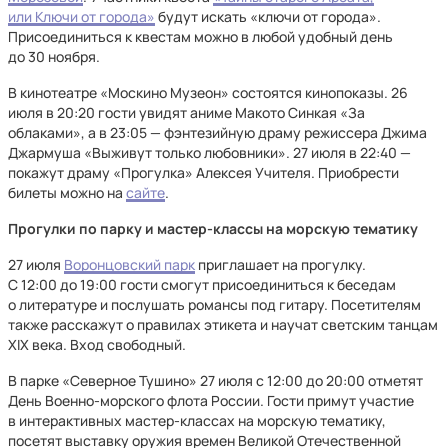
или Ключи от города»
будут искать «ключи от города».
Присоединиться к квестам можно в любой удобный день
до 30 ноября.
В кинотеатре «Москино Музеон» состоятся кинопоказы. 26
июля в 20:20 гости увидят аниме Макото Синкая «За
облаками», а в 23:05 — фэнтезийную драму режиссера Джима
Джармуша «Выживут только любовники». 27 июля в 22:40 —
покажут драму «Прогулка» Алексея Учителя. Приобрести
билеты можно на
сайте
.
Прогулки по парку и мастер-классы на морскую тематику
27 июля
Воронцовский парк
приглашает на прогулку.
С 12:00 до 19:00 гости смогут присоединиться к беседам
о литературе и послушать романсы под гитару. Посетителям
также расскажут о правилах этикета и научат светским танцам
XIX века. Вход свободный.
В парке «Северное Тушино» 27 июля с 12:00 до 20:00 отметят
День Военно-морского флота России. Гости примут участие
в интерактивных мастер-классах на морскую тематику,
посетят выставку оружия времен Великой Отечественной