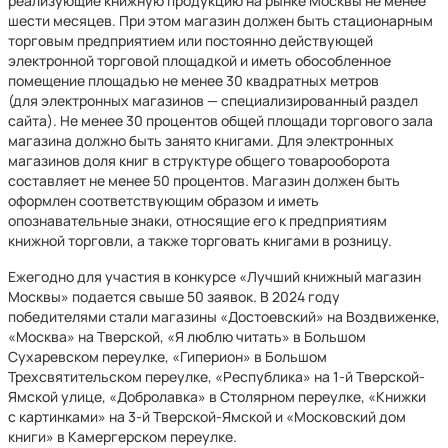
реализующие книжную продукцию на рынке Москвы не менее
шести месяцев. При этом магазин должен быть стационарным
торговым предприятием или постоянно действующей
электронной торговой площадкой и иметь обособленное
помещение площадью не менее 30 квадратных метров
(для электронных магазинов — специализированный раздел
сайта). Не менее 30 процентов общей площади торгового зала
магазина должно быть занято книгами. Для электронных
магазинов доля книг в структуре общего товарооборота
составляет не менее 50 процентов. Магазин должен быть
оформлен соответствующим образом и иметь
опознавательные знаки, относящие его к предприятиям
книжной торговли, а также торговать книгами в розницу.
Ежегодно для участия в конкурсе «Лучший книжный магазин
Москвы»
подается свыше 50 заявок. В 2024 году
победителями стали магазины «Достоевский» на Воздвиженке,
«Москва» на Тверской, «Я люблю читать» в Большом
Сухаревском переулке, «Гиперион» в Большом
Трехсвятительском переулке, «Республика» на 1-й Тверской-
Ямской улице, «Добролавка» в Столярном переулке, «Книжки
с картинками» на 3-й Тверской-Ямской и «Московский дом
книги» в Камергерском переулке.