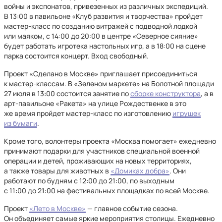
войны и экспонатов, привезенных из различных экспедиций.
В 13:00 в павильоне «Клуб развития и творчества» пройдет
мастер-класс по созданию витражей с подводной лодкой
или маяком, с 14:00 до 20:00 в центре «Северное сияние»
будет работать игротека настольных игр, а в 18:00 на сцене
парка состоится концерт. Вход свободный.
Проект «Сделано в Москве» приглашает присоединиться
к мастер-классам. В «Зеленом маркете» на Болотной площади
27 июля в 13:00 состоится занятие по
сборке конструктора
, а в
арт-павильоне «Ракета» на улице Рождественке в это
же время пройдет мастер-класс по изготовлению
игрушек
из бумаги
.
Кроме того, волонтеры проекта «Москва помогает» ежедневно
принимают подарки для участников специальной военной
операции и детей, проживающих на новых территориях,
а также товары для животных в
«Домиках добра»
. Они
работают по будням с 12:00 до 21:00, по выходным
с 11:00 до 21:00 на фестивальных площадках по всей Москве.
Проект
«Лето в Москве»
— главное событие сезона.
Он объединяет самые яркие мероприятия столицы. Ежедневно