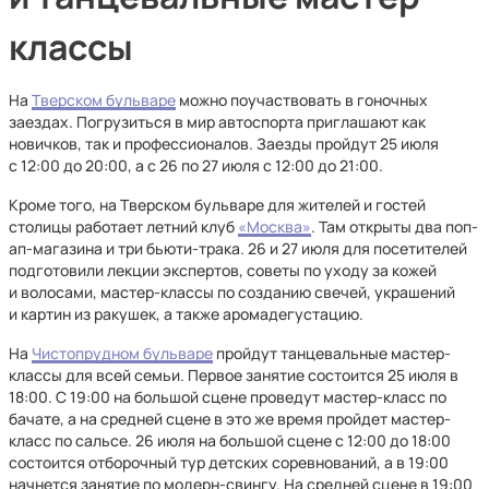
классы
На
Тверском бульваре
можно поучаствовать в гоночных
заездах. Погрузиться в мир автоспорта приглашают как
новичков, так и профессионалов. Заезды пройдут 25 июля
с 12:00 до 20:00, а с 26 по 27 июля с 12:00 до 21:00.
Кроме того, на Тверском бульваре для жителей и гостей
столицы работает летний клуб
«Москва»
. Там открыты два поп-
ап-магазина и три бьюти-трака. 26 и 27 июля для посетителей
подготовили лекции экспертов, советы по уходу за кожей
и волосами, мастер-классы по созданию свечей, украшений
и картин из ракушек, а также аромадегустацию.
На
Чистопрудном бульваре
пройдут танцевальные мастер-
классы для всей семьи. Первое занятие состоится 25 июля в
18:00. С 19:00 на большой сцене проведут мастер-класс по
бачате, а на средней сцене в это же время пройдет мастер-
класс по сальсе. 26 июля на большой сцене с 12:00 до 18:00
состоится отборочный тур детских соревнований, а в 19:00
начнется занятие по модерн-свингу. На средней сцене в 19:00