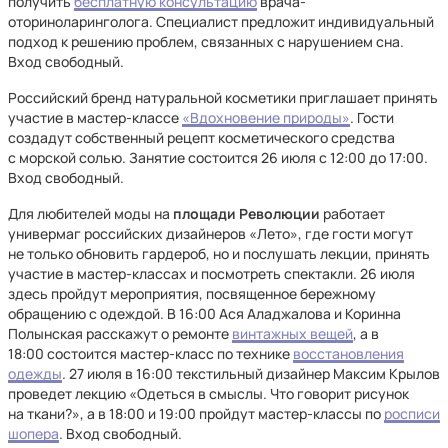
получить
бесплатную консультацию
врача-
оториноларинголога. Специалист предложит индивидуальный
подход к решению проблем, связанных с нарушением сна.
Вход свободный.
Российский бренд натуральной косметики приглашает принять
участие в мастер-классе
«Вдохновение природы»
. Гости
создадут собственный рецепт косметического средства
с морской солью. Занятие состоится 26 июля с 12:00 до 17:00.
Вход свободный.
Для любителей моды на
площади Революции
работает
универмаг российских дизайнеров «Лето», где гости могут
не только обновить гардероб, но и послушать лекции, принять
участие в мастер-классах и посмотреть спектакли. 26 июля
здесь пройдут мероприятия, посвященное бережному
обращению с одеждой. В 16:00 Ася Аладжалова и Коринна
Полынская расскажут о ремонте
винтажных вещей
, а в
18:00 состоится мастер-класс по технике
восстановления
одежды
. 27 июля в 16:00 текстильный дизайнер Максим Крылов
проведет лекцию «Одеться в смыслы. Что говорит рисунок
на ткани?», а в 18:00 и 19:00 пройдут мастер-классы по
росписи
шопера
. Вход свободный.