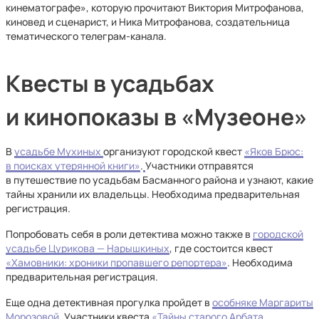
кинематографе», которую прочитают Виктория Митрофанова,
киновед и сценарист, и Ника Митрофанова, создательница
тематического телеграм-канала.
Квесты в усадьбах
и кинопоказы в «Музеоне»
В
усадьбе Мухиных
организуют городской квест
«Яков Брюс:
в поисках утерянной книги»
.
Участники отправятся
в путешествие по усадьбам Басманного района и узнают, какие
тайны хранили их владельцы. Необходима предварительная
регистрация.
Попробовать себя в роли детектива можно также в
городской
усадьбе Цурикова — Нарышкиных
, где состоится квест
«Хамовники: хроники пропавшего репортера»
. Необходима
предварительная регистрация.
Еще одна детективная прогулка пройдет в
особняке Маргариты
Морозовой
. Участники квеста
«Тайны старого Арбата,