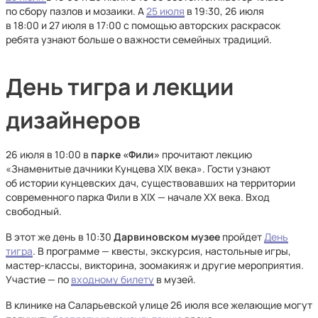
по сбору пазлов и мозаики. А
25 июля
в 19:30, 26 июля
в 18:00 и 27 июля в 17:00 с помощью авторских раскрасок
ребята узнают больше о важности семейных традиций.
День тигра и лекции
дизайнеров
26 июля в 10:00 в
парке «Фили»
прочитают лекцию
«Знаменитые дачники Кунцева XIX века». Гости узнают
об истории кунцевских дач, существовавших на территории
современного парка Фили в XIX — начале XX века. Вход
свободный.
В этот же день в 10:30
Дарвиновском музее
пройдет
День
тигра
. В программе — квесты, экскурсия, настольные игры,
мастер-классы, викторина, зоомакияж и другие мероприятия.
Участие — по
входному билету
в музей.
В клинике на Саларьевской улице 26 июля все желающие могут