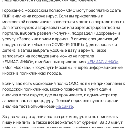
Горожане с московским полисом ОМС могут бесплатно сдать
ПЦР-анализ на коронавирус. Если вы прикреплены к
московской поликлинике, записаться можно на портале mos.ru.
Для этого нужно авторизоваться или зарегистрироваться на
портале, выбрать раздел «Услуги», подраздел «Здоровье» и
услугу «Запись на прием к врачу». В списке специализаций
следует найти «Мазок на COVID-19 (ПЦР)» (для взрослых и
детей), а затем выбрать удобные дату и время. Также
записаться на исследование можно на портале
«ЕМИАС.ИНФО», в мобильных приложениях
«ЕМИАС.ИНФО»
,
«Моя Москва», «Госуслуги Москвы» и через информационные
киоски в поликлиниках города.
Если у вас есть московский полис ОМС, но вы не прикреплены к
городской поликлинике, можно позвонить в пункт сдачи
анализа в том округе, где вы проживаете, и администратор
запишет вас на процедуру. Полный перечень пунктов сдачи
анализа теста опубликован
на сайте
.
За два часа до сдачи анализа рекомендуется не принимать
пищу и не пить, а также воздержаться от курения. За 30 минут
нельзя жевать жвачку, рассасывать конфеты, полоскать горло,