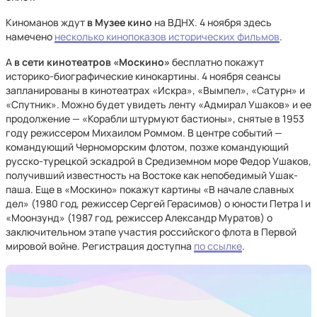
Киноманов ждут
в Музее кино
на ВДНХ. 4 ноября здесь
намечено
несколько кинопоказов исторических фильмов
.
А
в сети кинотеатров «Москино»
бесплатно покажут
историко-биографические кинокартины. 4 ноября сеансы
запланированы в кинотеатрах «Искра», «Вымпел», «Сатурн» и
«Спутник». Можно будет увидеть ленту «Адмирал Ушаков» и ее
продолжение — «Корабли штурмуют бастионы», снятые в 1953
году режиссером Михаилом Роммом. В центре событий —
командующий Черноморским флотом, позже командующий
русско-турецкой эскадрой в Средиземном море Федор Ушаков,
получивший известность на Востоке как непобедимый Ушак-
паша. Еще в «Москино» покажут картины «В начале славных
дел» (1980 год, режиссер Сергей Герасимов) о юности Петра I и
«Моонзунд» (1987 год, режиссер Александр Муратов) о
заключительном этапе участия российского флота в Первой
мировой войне. Регистрация доступна
по ссылке
.