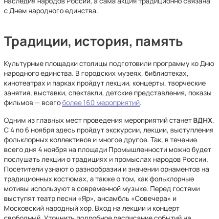
наследия народов России, а сама акция традиционно связана
с Днем народного единства.
Традиции, история, память
Культурные площадки столицы подготовили программу ко Дню
народного единства. В городских музеях, библиотеках,
кинотеатрах и парках пройдут лекции, концерты, творческие
занятия, выставки, спектакли, детские представления, показы
фильмов — всего
более 160 мероприятий
.
Одним из главных мест проведения мероприятий станет
ВДНХ
.
С 4 по 6 ноября здесь пройдут экскурсии, лекции, выступления
фольклорных коллективов и многое другое. Так, в течение
всего дня 4 ноября на площади Промышленности можно будет
послушать лекции о традициях и промыслах народов России.
Посетители узнают о разнообразии и значении орнаментов на
традиционных костюмах, а также о том, как фольклорные
мотивы используют в современной музыке. Перед гостями
выступят театр песни «Яр», ансамбль «Совечера» и
Московский народный хор. Вход на лекции и концерт
свободный. Уточнить подробное расписание событий на