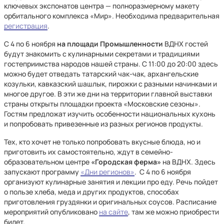
ключевых экспонатов центра — полноразмерному макету
орбитального комплекса «Мир». Необходима предварительная
регистрация
.
С 4 по 6 ноября
на площади Промышленности
ВДНХ гостей
будут знакомить с кулинарными секретами и традициями
гостеприимства народов нашей страны. С 11:00 до 20:00 здесь
можно будет отведать татарский чак-чак, архангельские
козульки, кавказский шашлык, пирожки с разными начинками и
многое другое. В эти же дни на территории главной выставки
страны открыты площадки проекта «Московские сезоны».
Гостям предложат изучить особенности национальных кухонь
и попробовать привезенные из разных регионов продукты.
Тех, кто хочет не только попробовать вкусные блюда, но и
приготовить их самостоятельно, ждут в семейно-
образовательном центре
«Городская ферма»
на ВДНХ. Здесь
запускают программу
«Дни регионов»
. С 4 по 6 ноября
организуют кулинарные занятия и лекции про еду. Речь пойдет
о пользе хлеба, меда и других продуктов, способах
приготовления груздянки и оригинальных соусов. Расписание
мероприятий опубликовано
на сайте
, там же можно приобрести
билет.