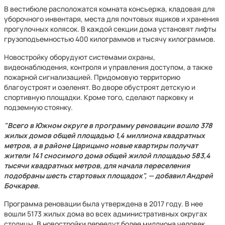
В вестибюле расположатся комната консьержа, кладовая для
уборочного инвентаря, места для почтовых ящиков и хранения
прогулочных колясок. В каждой секции дома установят лифты
грузоподъемностью 400 килограммов и тысячу килограммов.
Новостройку оборудуют системами охраны,
видеонаблюдения, контроля и управления доступом, а также
пожарной сигнализацией. Придомовую территорию
благоустроят и озеленят. Во дворе обустроят детскую и
спортивную площадки. Кроме того, сделают парковку и
подземную стоянку.
"Всего в Южном округе в программу реновации вошло 378
жилых домов общей площадью 1,4 миллиона квадратных
метров, а в районе Царицыно новые квартиры получат
жители 141 сносимого дома общей жилой площадью 583,4
тысячи квадратных метров, для начала переселения
подобраны шесть стартовых площадок", — добавил Андрей
Бочкарев.
Программа реновации была утверждена в 2017 году. В нее
вошли 5173 жилых дома во всех административных округах
столицы. В новостройки переедут более миллиона человек.