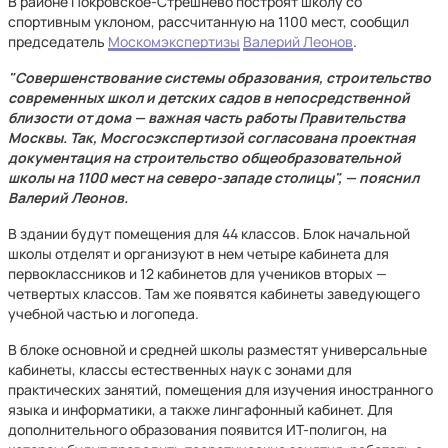
В районе Покровское-Стрешнево построят школу со
спортивным уклоном, рассчитанную на 1100 мест, сообщил
председатель
Москомэкспертизы
Валерий Леонов
.
"Совершенствование системы образования, строительство
современных школ и детских садов в непосредственной
близости от дома — важная часть работы Правительства
Москвы. Так, Мосгосэкспертизой согласована проектная
документация на строительство общеобразовательной
школы на 1100 мест на северо-западе столицы", — пояснил
Валерий Леонов.
В здании будут помещения для 44 классов. Блок начальной
школы отделят и организуют в нем четыре кабинета для
первоклассников и 12 кабинетов для учеников вторых —
четвертых классов. Там же появятся кабинеты заведующего
учебной частью и логопеда.
В блоке основной и средней школы разместят универсальные
кабинеты, классы естественных наук с зонами для
практических занятий, помещения для изучения иностранного
языка и информатики, а также лингафонный кабинет. Для
дополнительного образования появится ИТ-полигон, на