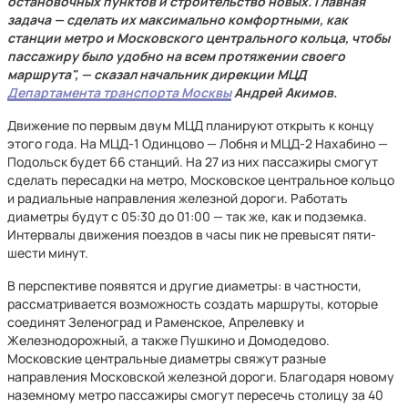
остановочных пунктов и строительство новых. Главная
задача — сделать их максимально комфортными, как
станции метро и Московского центрального кольца, чтобы
пассажиру было удобно на всем протяжении своего
маршрута", — сказал начальник дирекции МЦД
Департамента транспорта Москвы
Андрей Акимов.
Движение по первым двум МЦД планируют открыть к концу
этого года. На МЦД-1 Одинцово — Лобня и МЦД-2 Нахабино —
Подольск будет 66 станций. На 27 из них пассажиры смогут
сделать пересадки на метро, Московское центральное кольцо
и радиальные направления железной дороги. Работать
диаметры будут с 05:30 до 01:00 — так же, как и подземка.
Интервалы движения поездов в часы пик не превысят пяти-
шести минут.
В перспективе появятся и другие диаметры: в частности,
рассматривается возможность создать маршруты, которые
соединят Зеленоград и Раменское, Апрелевку и
Железнодорожный, а также Пушкино и Домодедово.
Московские центральные диаметры свяжут разные
направления Московской железной дороги. Благодаря новому
наземному метро пассажиры смогут пересечь столицу за 40