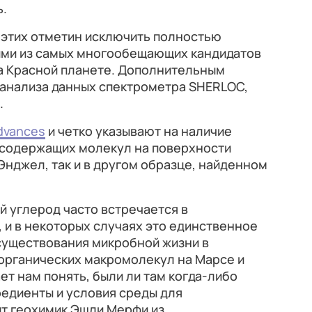
ь.
этих отметин исключить полностью
ними из самых многообещающих кандидатов
на Красной планете. Дополнительным
 анализа данных спектрометра SHERLOC,
.
dvances
и четко указывают на наличие
содержащих молекул на поверхности
Энджел, так и в другом образце, найденном
 углерод часто встречается в
 и в некоторых случаях это единственное
существования микробной жизни в
органических макромолекул на Марсе и
ет нам понять, были ли там когда-либо
едиенты и условия среды для
ит геохимик Эшли Мерфи из