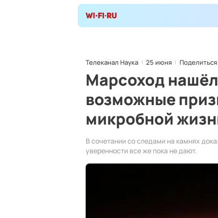
Телеканал Наука
25 июня
Поделиться
Марсоход нашёл 
возможные приз
микробной жизн
В сочетании со следами на камнях док
уверенности все же пока не дают.