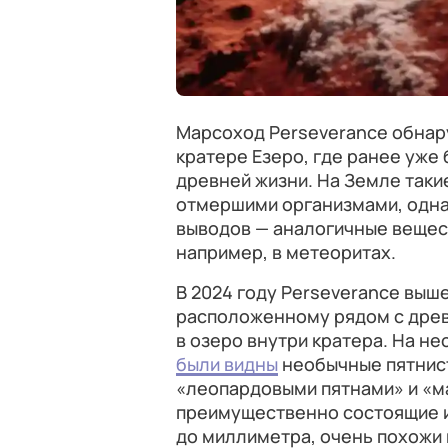
Марсоход Perseverance обнар
кратере Езеро, где ранее уже
древней жизни. На Земле так
отмершими организмами, одна
выводов — аналогичные вещес
например, в метеоритах.
В 2024 году Perseverance выше
расположенному рядом с древ
в озеро внутри кратера. На н
были видны
необычные пятнист
«леопардовыми пятнами» и «м
преимущественно состоящие и
до миллиметра, очень похожи 