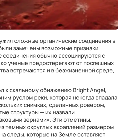
ужил сложные органические соединения в
 были замечены возможные признаки
ие соединения обычно ассоциируются с
ко ученые предостерегают от поспешных
тва встречаются и в безжизненной среде,
л к скальному обнажению Bright Angel,
ним руслом реки, которая некогда впадала
ескольких снимках, сделанных ровером,
ые структуры — их назвали
аковыми зернами». Эти отметины,
з темных округлых вкраплений размером
на следы, которые на Земле оставляет