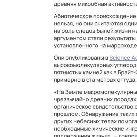
древняя микробная активност
Абиотическое происхождение 
нельзя, но они считаются од
на роль следов былой жизни 
аргументом стали результаты
установленного на марсоходе
Они опубликованы в
Science A
высокомолекулярных углерод
пятнистых камней как в Брайт-
примерно в ста метрах оттуда.
«На Земле макромолекулярный
чрезвычайно древних породах,
органическое свидетельство 
прошлом. Обнаружение таких 
других небесных телах помога
необходимые химические ингр
поддержания жизни», — говор