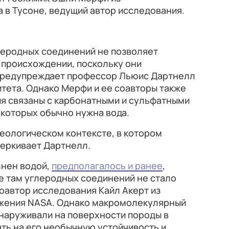
 в Тусоне, ведущий автор исследования.
леродных соединений не позволяет
 происхождении, поскольку они
 предупреждает профессор Льюис Дартнелл
тета. Однако Мерфи и ее соавторы также
ия связаны с карбонатными и сульфатными
 которых обычно нужна вода.
еологическом контексте, в котором
черкивает Дартнелл.
лнен водой,
предполагалось и ранее
,
е там углеродных соединений не стало
оавтор исследования Кайл Акерт из
ижения NASA. Однако макромолекулярный
наруживали на поверхности породы в
ать на его необычную устойчивость и