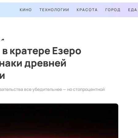
КИНО
ТЕХНОЛОГИИ
КРАСОТА
ГОРОД
ЕДА
в кратере Езеро
наки древней
и
азательства все убедительнее — но стопроцентной