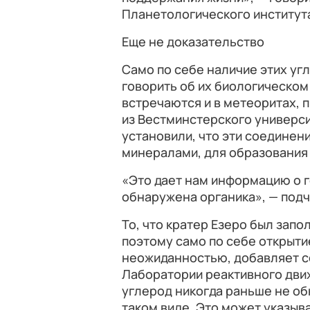
Планетологического института
Еще не доказательство
Само по себе наличие этих уг
говорить об их биологическом
встречаются и в метеоритах,
из Вестминстерского универси
установили, что эти соединен
минералами, для образования
«Это дает нам информацию о г
обнаружена органика», — под
То, что кратер Езеро был запо
поэтому само по себе открыти
неожиданностью, добавляет с
Лаборатории реактивного дв
углерод никогда раньше не об
таком виде. Это может указыв