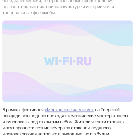
беседы, экскурсии, театрализованные представления,
познавательные викторины о культуре и истории чая и
танцевальные флешмобы.
В рамках фестиваля
«Московское чаепитие»
на Тверской
площади всю неделю проходят тематические мастер-классы
и кинопоказы под открытым небом. Жители и гости столицы
могут провести летние вечера за стаканом ледяного
московского чая не только в выходные, но и в будни.