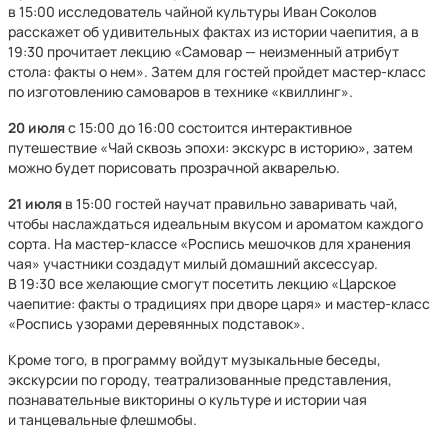
в 15:00 исследователь чайной культуры Иван Соколов
расскажет об удивительных фактах из истории чаепития, а в
19:30 прочитает лекцию «Самовар — неизменный атрибут
стола: факты о нем». Затем для гостей пройдет мастер-класс
по изготовлению самоваров в технике «квиллинг».
20 июля
с 15:00 до 16:00 состоится интерактивное
путешествие «Чай сквозь эпохи: экскурс в историю», затем
можно будет порисовать прозрачной акварелью.
21 июля
в 15:00 гостей научат правильно заваривать чай,
чтобы наслаждаться идеальным вкусом и ароматом каждого
сорта. На мастер-классе «Роспись мешочков для хранения
чая» участники создадут милый домашний аксессуар.
В 19:30 все желающие смогут посетить лекцию «Царское
чаепитие: факты о традициях при дворе царя» и мастер-класс
«Роспись узорами деревянных подставок».
Кроме того, в программу войдут музыкальные беседы,
экскурсии по городу, театрализованные представления,
познавательные викторины о культуре и истории чая
и танцевальные флешмобы.