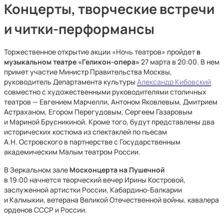
Концерты, творческие встречи
и читки-перформансы
Торжественное открытие акции «Ночь театров» пройдет
в
музыкальном театре «Геликон-опера»
27 марта в 20:00. В нем
примет участие Министр Правительства Москвы,
руководитель Департамента культуры
Александр Кибовский
совместно с художественными руководителями столичных
театров — Евгением Марчелли, Антоном Яковлевым, Дмитрием
Астраханом, Егором Перегудовым, Сергеем Газаровым
и Мариной Брусникиной. Кроме того, будут представлены два
исторических костюма из спектаклей по пьесам
А.Н. Островского в партнерстве с Государственным
академическим Малым театром России.
В Зеркальном зале
Москонцерта на Пушечной
в 19:00 начнется творческий вечер Ирины Костровой,
заслуженной артистки России, Кабардино-Балкарии
и Калмыкии, ветерана Великой Отечественной войны, кавалера
орденов СССР и России.