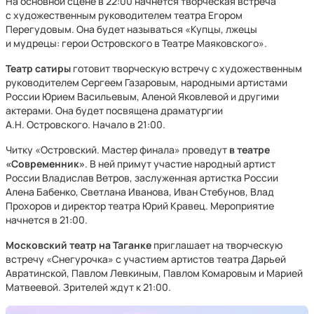
На основной сцене в 22:00 начнется творческая встреча
с художественным руководителем театра Егором
Перегудовым. Она будет называться «Купцы, лжецы
и мудрецы: герои Островского в Театре Маяковского».
Театр сатиры
готовит творческую встречу с художественным
руководителем Сергеем Газаровым, народными артистами
России Юрием Васильевым, Аленой Яковлевой и другими
актерами. Она будет посвящена драматургии
А.Н. Островского. Начало в 21:00.
Читку «Островский. Мастер финала» проведут
в театре
«Современник»
. В ней примут участие народный артист
России Владислав Ветров, заслуженная артистка России
Алена Бабенко, Светлана Иванова, Иван Стебунов, Влад
Прохоров и директор театра Юрий Кравец. Мероприятие
начнется в 21:00.
Московский театр на Таганке
приглашает на творческую
встречу «Снегурочка» с участием артистов театра Дарьей
Авратинской, Павлом Левкиным, Павлом Комаровым и Марией
Матвеевой. Зрителей ждут к 21:00.