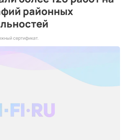
афий районных
льностей
ежный сертификат.