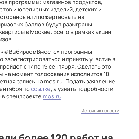
ров программы: магазинов продуктов,
етов и ювелирных изделий, детских и
есторанов или пожертвовать на
призовых баллов будут разыграны
вартиры в Москве. Всего в рамках акции
изов.
ии «#ВыбираемВместе» программы
 зарегистрироваться и принять участие в
ройдет с 17 по 19 сентября. Сделать это
м на момент голосования исполнится 18
четная запись на mos.ru. Подать заявление
сентября по
ссылке
, а узнать подробности
 в спецпроекте
mos.ru
.
Источник новости
ли более 120 работ на