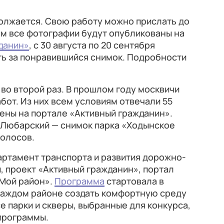
должается. Свою работу можно прислать до
ем все фотографии будут опубликованы на
данин»
, с 30 августа по 20 сентября
ть за понравившийся снимок. Подробности
 во второй раз. В прошлом году москвичи
бот. Из них всем условиям отвечали 55
ены на портале «Активный гражданин».
Любарский — снимок парка «Ходынское
голосов.
артамент транспорта и развития дорожно-
 проект «Активный гражданин», портал
«Мой район».
Программа
стартовала в
в каждом районе создать комфортную среду
се парки и скверы, выбранные для конкурса,
программы.