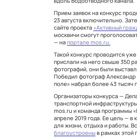
вдоль Водоотводного канала.
Прием заявок на конкурс про
23 августа включительно. Зат
сайте проекта
«Активный граж
москвичи смогут проголосова
— на
портале mos.ru.
Такой конкурс проводится уже
прислали на него свыше 350 ра
фотографий, они были выставл
Победил фотограф Александр 
поле» набрал более 43 тысяч 
Организаторы конкурса — Деп
транспортной инфраструктуры,
mos.ru и команда программы 
апреле 2019 года. Ее цель — 
для жизни, отдыха и работы. В
благоустроены
в рамках этой 