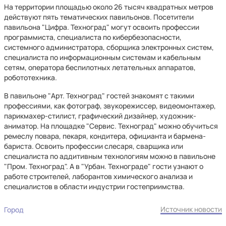
На территории площадью около 26 тысяч квадратных метров
действуют пять тематических павильонов. Посетители
павильона "Цифра. Техноград" могут освоить профессии
программиста, специалиста по кибербезопасности,
системного администратора, сборщика электронных систем,
специалиста по информационным системам и кабельным
сетям, оператора беспилотных летательных аппаратов,
робототехника.
В павильоне "Арт. Техноград" гостей знакомят с такими
профессиями, как фотограф, звукорежиссер, видеомонтажер,
парикмахер-стилист, графический дизайнер, художник-
аниматор. На площадке "Сервис. Техноград" можно обучиться
ремеслу повара, пекаря, кондитера, официанта и бармена-
бариста. Освоить профессии слесаря, сварщика или
специалиста по аддитивным технологиям можно в павильоне
"Пром. Техноград". А в "Урбан. Технограде" гости узнают о
работе строителей, лаборантов химического анализа и
специалистов в области индустрии гостеприимства.
Источник новости
Город