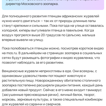
директор Московского зоопарка.
Для полноценного развития птенцам африканских журавлей
нужно много двигаться — так их от природы длинные лапы
станут крепкими и сильными. Пока погода на улице оставалась
холодной, киперы выгуливали птенца в павильоне. Когда
воздух прогрелся выше 20 градусов по Цельсию, малыша
впервые вывели на улицу.
Пока полюбоваться птенцом можно, посмотрев короткое видео
на mos.ru. В дальнейшем на страницах зоопарка в социальных
сетях будут размещать фотографии и видео журавленка, что
позволит наблюдать за его развитием.
Венценосные журавли неприхотливы в еде. Они всеядны, с
одинаковым удовольствием поглощают животную и
растительную пищу. Новорожденному обитателю столичного
зоопарка постепенно расширяли рацион питания, каждый день
добавляя новый продукт. Сейчас в его меню входит гаммарус
(засушенные пресноводные рачки), яичный белок, творог,
морковь, зерновые культуры, а также специальный комбикорм
для журавлей из саранчи и сверчков.