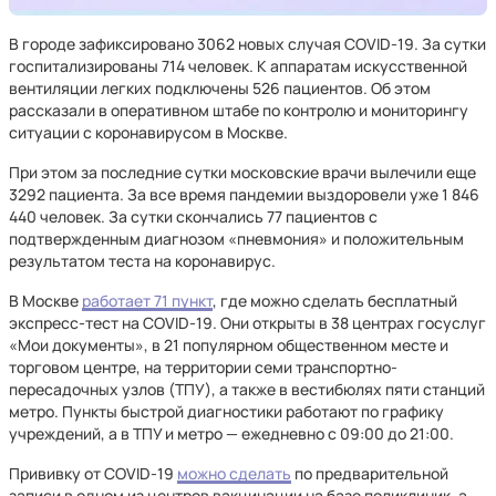
В городе зафиксировано 3062 новых случая COVID-19. За сутки
госпитализированы 714 человек. К аппаратам искусственной
вентиляции легких подключены 526 пациентов. Об этом
рассказали в оперативном штабе по контролю и мониторингу
ситуации с коронавирусом в Москве.
При этом за последние сутки московские врачи вылечили еще
3292 пациента. За все время пандемии выздоровели уже 1 846
440 человек. За сутки скончались 77 пациентов с
подтвержденным диагнозом «пневмония» и положительным
результатом теста на коронавирус.
В Москве
работает 71 пункт
, где можно сделать бесплатный
экспресс-тест на COVID-19. Они открыты в 38 центрах госуслуг
«Мои документы», в 21 популярном общественном месте и
торговом центре, на территории семи транспортно-
пересадочных узлов (ТПУ), а также в вестибюлях пяти станций
метро. Пункты быстрой диагностики работают по графику
учреждений, а в ТПУ и метро — ежедневно с 09:00 до 21:00.
Прививку от COVID-19
можно сделать
по предварительной
записи в одном из центров вакцинации на базе поликлиник, а