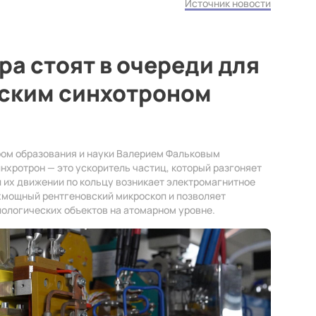
Источник новости
ра стоят в очереди для
йским синхотроном
ром образования и науки Валерием Фальковым
нхротрон — это ускоритель частиц, который разгоняет
и их движении по кольцу возникает электромагнитное
рхмощный рентгеновский микроскоп и позволяет
иологических объектов на атомарном уровне.