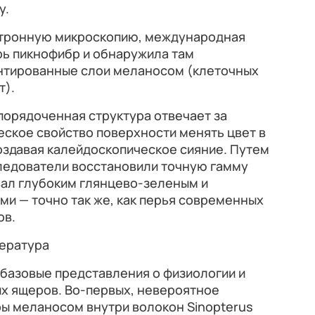
у.
тронную микроскопию, международная
рь пикнофибр и обнаружила там
нтированные слои меланосом (клеточных
т).
порядоченная структура отвечает за
ское свойство поверхности менять цвет в
создавая калейдоскопическое сияние. Путем
ледователи восстановили точную гамму
вал глубоким глянцево-зеленым и
и — точно так же, как перья современных
ов.
пература
базовые представления о физиологии и
 ящеров. Во-первых, невероятное
ры меланосом внутри волокон Sinopterus