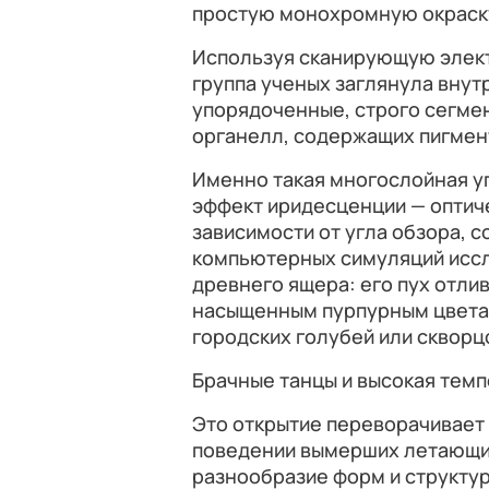
простую монохромную окраск
Используя сканирующую элек
группа ученых заглянула внут
упорядоченные, строго сегме
органелл, содержащих пигмен
Именно такая многослойная у
эффект иридесценции — оптиче
зависимости от угла обзора, 
компьютерных симуляций исс
древнего ящера: его пух отли
насыщенным пурпурным цветам
городских голубей или скворц
Брачные танцы и высокая тем
Это открытие переворачивает 
поведении вымерших летающих
разнообразие форм и структу