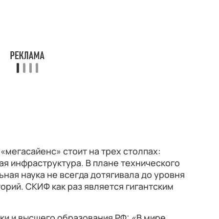
«мегасайенс» стоит на трех столпах:
ая инфраструктура. В плане технического
ая наука не всегда дотягивала до уровня
рий. СКИФ как раз является гигантским
уки и высшего образования РФ: «В мире