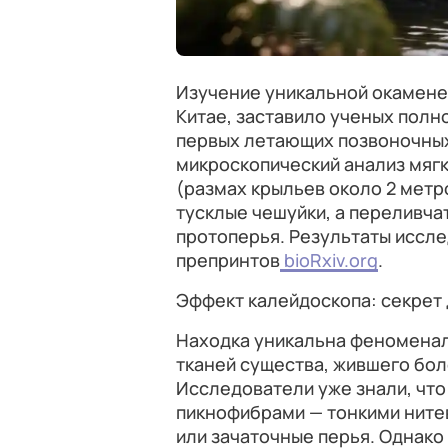
Изучение уникальной окамене
Китае, заставило ученых пол
первых летающих позвоночны
микроскопический анализ мягк
(размах крыльев около 2 метро
тусклые чешуйки, а переливч
протоперья. Результаты иссле
препринтов
bioRxiv.org
.
Эффект калейдоскопа: секрет
Находка уникальна феноменал
тканей существа, жившего бол
Исследователи уже знали, что
пикнофибрами — тонкими ните
или зачаточные перья. Однако 