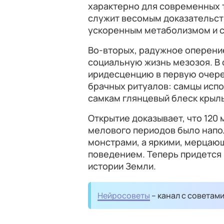
характерно для современных 
служит весомым доказательст
ускоренным метаболизмом и с
Во-вторых, радужное оперение
социальную жизнь мезозоя. В
иридесценцию в первую очере
брачных ритуалов: самцы исп
самкам глянцевый блеск крыль
Открытие доказывает, что 120
мелового периодов было напо
монстрами, а яркими, мерца
поведением. Теперь придется
истории Земли.
Нейросоветы
– канал с советам