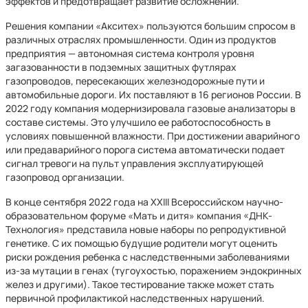
эффектов и предотвращает развитие осложнений.
Решения компании «Акситех» пользуются большим спросом в
различных отраслях промышленности. Один из продуктов
предприятия — автономная система контроля уровня
загазованности в подземных защитных футлярах
газопроводов, пересекающих железнодорожные пути и
автомобильные дороги. Их поставляют в 16 регионов России. В
2022 году компания модернизировала газовые анализаторы в
составе системы. Это улучшило ее работоспособность в
условиях повышенной влажности. При достижении аварийного
или предаварийного порога система автоматически подает
сигнал тревоги на пульт управления эксплуатирующей
газопровод организации.
В конце сентября 2022 года на XXIII Всероссийском научно-
образовательном форуме «Мать и дитя» компания «ДНК-
Технология» представила новые наборы по репродуктивной
генетике. С их помощью будущие родители могут оценить
риски рождения ребенка с наследственными заболеваниями
из-за мутации в генах (тугоухостью, поражением эндокринных
желез и другими). Такое тестирование также может стать
первичной профилактикой наследственных нарушений.