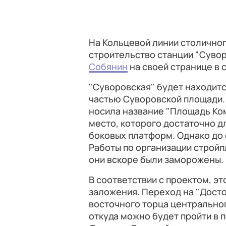
На Кольцевой линии столично
строительство станции "Сувор
Собянин
на своей странице в с
"Суворовская" будет находит
частью Суворовской площади. Е
носила название "Площадь Ко
место, которого достаточно д
боковых платформ. Однако до 
Работы по организации стройп
они вскоре были заморожены.
В соответствии с проектом, эт
заложения. Переход на "Досто
восточного торца центральног
откуда можно будет пройти в 