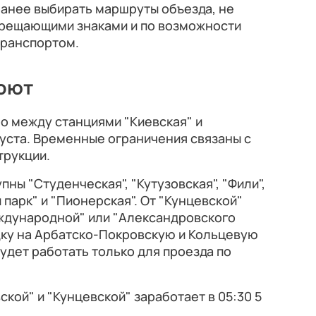
анее выбирать маршруты объезда, не
прещающими знаками и по возможности
транспортом.
роют
о между станциями "Киевская" и
густа. Временные ограничения связаны с
трукции.
ны "Студенческая", "Кутузовская", "Фили",
 парк" и "Пионерская". От "Кунцевской"
ждународной" или "Александровского
адку на Арбатско-Покровскую и Кольцевую
удет работать только для проезда по
кой" и "Кунцевской" заработает в 05:30 5