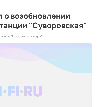
л о возобновлении
станции "Суворовская"
ой" и "Проспектом Мира".