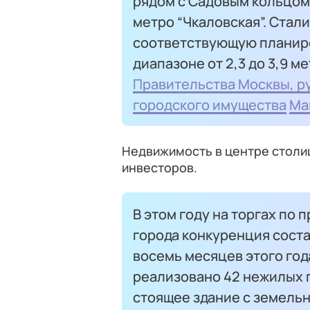
рядом с Садовым кольцом 
метро “Чкаловская”. Стал
соответствующую планиро
диапазоне от 2,3 до 3,9 м
Правительства Москвы, р
городского имущества
Ма
Недвижимость в центре столи
инвесторов.
В этом году на торгах по
города конкуренция соста
восемь месяцев этого год
реализовано 42 нежилых 
стоящее здание с земельн