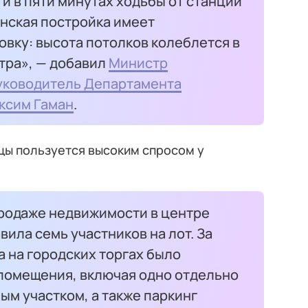
и в пяти минутах ходьбы от станции
инская постройка имеет
вку: высота потолков колеблется в
етра», — добавил
Министр
уководитель Департамента
ксим Гаман
.
цы пользуется высоким спросом у
 продаже недвижимости в центре
вила семь участников на лот. За
а на городских торгах было
помещения, включая одно отдельно
ым участком, а также паркинг