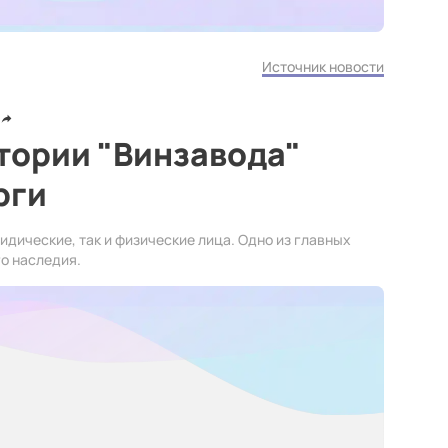
Источник новости
тории "Винзавода"
рги
ридические, так и физические лица. Одно из главных
го наследия.