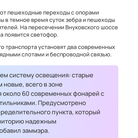
ают пешеходные переходы с опорами
ы в темное время суток зебра и пешеходы
ителей. На пересечении Внуковского шоссе
а появится светофор.
о транспорта установят два современных
рядными слотами и беспроводной связью.
ем систему освещения: старые
 новые, всего в зоне
я около 60 современных фонарей с
тильниками. Предусмотрено
пределительного пункта, который
рриторию надежным
обавил заммэра.