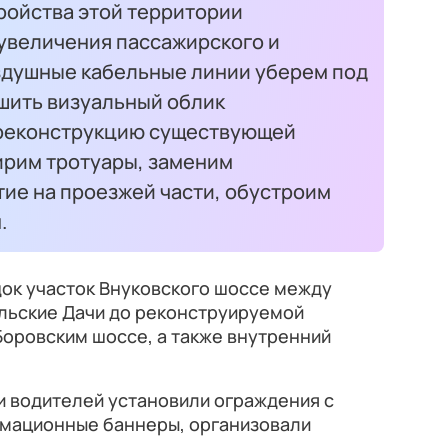
ройства этой территории
 увеличения пассажирского и
здушные кабельные линии уберем под
чшить визуальный облик
 реконструкцию существующей
ирим тротуары, заменим
ие на проезжей части, обустроим
.
док участок Внуковского шоссе между
ельские Дачи до реконструируемой
Боровским шоссе, а также внутренний
и водителей установили ограждения с
мационные баннеры, организовали