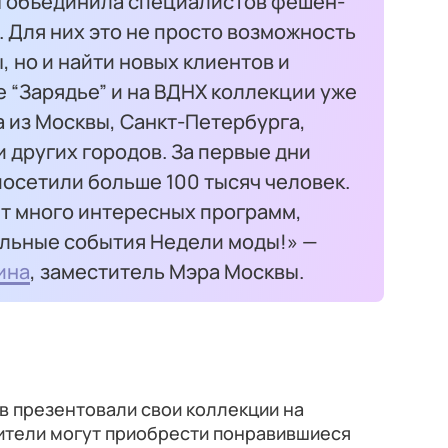
 объединила специалистов фешен-
. Для них это не просто возможность
, но и найти новых клиентов и
е “Зарядье” и на ВДНХ коллекции уже
 из Москвы, Санкт-Петербурга,
и других городов. За первые дни
посетили больше 100 тысяч человек.
т много интересных программ,
льные события Недели моды!» —
ина
, заместитель Мэра Москвы.
в презентовали свои коллекции на
тители могут приобрести понравившиеся