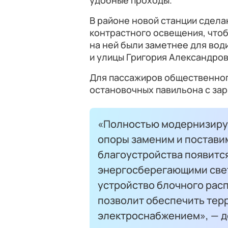
удобные проходы.
В районе новой станции сдел
контрастного освещения, чтоб
на ней были заметнее для вод
и улицы Григория Александров
Для пассажиров общественног
остановочных павильона с за
«Полностью модернизиру
опоры заменим и поставим
благоустройства появитс
энергосберегающими све
устройство блочного рас
позволит обеспечить те
электроснабжением», — д