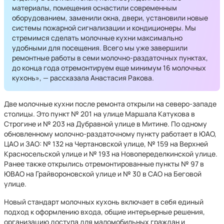
материалы, помещения оснастили современным
оборудованием, заменили окна, двери, установили новые
системы пожарной сигнализации и кондиционеры. Мы
стремимся сделать молочные кухни максимально
удобными для посещения. Всего мы уже завершили
ремонтные работы в семи молочно-раздаточных пунктах,
до конца года отремонтируем еще минимум 16 молочных
кухонь», — рассказала Анастасия Ракова.
Две молочные кухни после ремонта открыли на северо-западе
столицы. Это пункт № 201 на улице Маршала Катукова в
Строгине и № 203 на Дубравной улице в Митине. По одному
обновленному молочно-раздаточному пункту работает в ЮАО,
ЦАО и ЗАО: № 132 на Чертановской улице, № 159 на Верхней
Красносельской улице и № 193 на Новопеределкинской улице.
Ранее также открылись отремонтированные пункты № 97 в
ЮВАО на Грайвороновской улице и № 30 в САО на Беговой
улице.
Новый стандарт молочных кухонь включает в себя единый
подход к оформлению входа, общие интерьерные решения,
организацию доступа для маломобильных граждан и