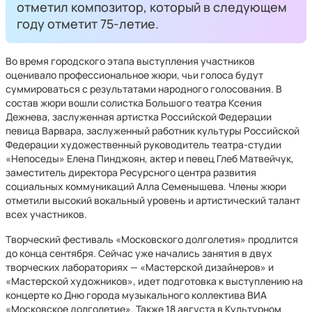
отметил композитор, который в следующем
году отметит 75-летие.
Во время городского этапа выступления участников
оценивало профессиональное жюри, чьи голоса будут
суммироваться с результатами народного голосования. В
состав жюри вошли солистка Большого театра Ксения
Дежнева, заслуженная артистка Российской Федерации
певица Варвара, заслуженный работник культуры Российской
Федерации художественный руководитель театра-студии
«Непоседы» Елена Пинджоян, актер и певец Глеб Матвейчук,
заместитель директора Ресурсного центра развития
социальных коммуникаций Алла Семенышева. Члены жюри
отметили высокий вокальный уровень и артистический талант
всех участников.
Творческий фестиваль «Московского долголетия» продлится
до конца сентября. Сейчас уже начались занятия в двух
творческих лабораториях — «Мастерской дизайнеров» и
«Мастерской художников», идет подготовка к выступлению на
концерте ко Дню города музыкального коллектива ВИА
«Московское долголетие». Также 18 августа в Культурном