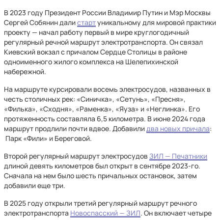
В 2023 году Президент России Владимир Путин и Мэр Москвы
Сергей Собянин дали
старт
уникальному для мировой практики
проекту — начал работу первый в мире круглогодичный
регулярный речной маршрут электротранспорта. Он связал
Киевский вокзал с причалом Сердце Столицы в районе
одноименного жилого комплекса на Шелепихинской
набережной.
На маршруте курсировали восемь электросудов, названных в
честь столичных рек: «Синичка», «Сетунь», «Пресня»,
«Филька», «Сходня», «Раменка», «Яуза» и «Неглинка». Его
протяженность составляла 6,5 километра. В июне 2024 года
маршрут продлили почти вдвое. Добавили
два новых причала
:
Парк «Фили» и Береговой.
Второй регулярный маршрут электросудов
ЗИЛ — Печатники
длиной девять километров был открыт в сентябре 2023-го.
Сначала на нем было шесть причальных остановок, затем
добавили еще три.
В 2025 году открыли третий регулярный маршрут речного
электротранспорта
Новоспасский — ЗИЛ
. Он включает четыре