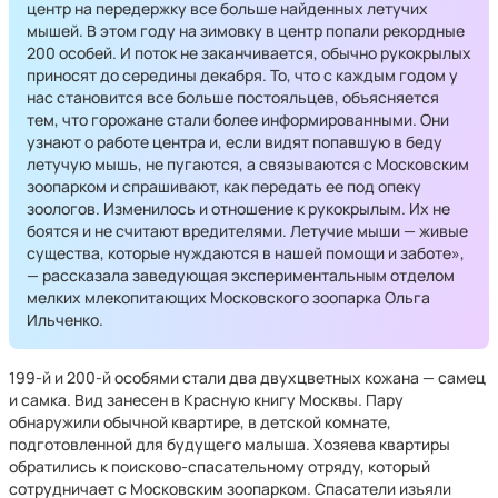
центр на передержку все больше найденных летучих
мышей. В этом году на зимовку в центр попали рекордные
200 особей. И поток не заканчивается, обычно рукокрылых
приносят до середины декабря. То, что с каждым годом у
нас становится все больше постояльцев, объясняется
тем, что горожане стали более информированными. Они
узнают о работе центра и, если видят попавшую в беду
летучую мышь, не пугаются, а связываются с Московским
зоопарком и спрашивают, как передать ее под опеку
зоологов. Изменилось и отношение к рукокрылым. Их не
боятся и не считают вредителями. Летучие мыши — живые
существа, которые нуждаются в нашей помощи и заботе»,
— рассказала заведующая экспериментальным отделом
мелких млекопитающих Московского зоопарка Ольга
Ильченко.
199-й и 200-й особями стали два двухцветных кожана — самец
и самка. Вид занесен в Красную книгу Москвы. Пару
обнаружили обычной квартире, в детской комнате,
подготовленной для будущего малыша. Хозяева квартиры
обратились к поисково-спасательному отряду, который
сотрудничает с Московским зоопарком. Спасатели изъяли