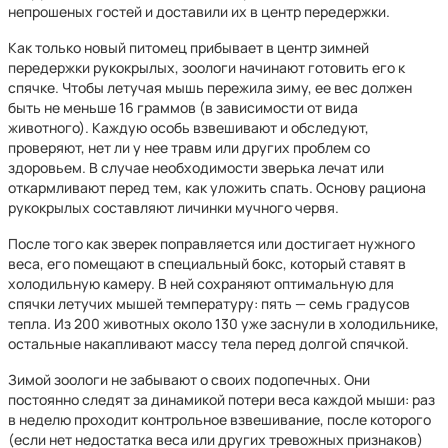
непрошеных гостей и доставили их в центр передержки.
Как только новый питомец прибывает в центр зимней
передержки рукокрылых, зоологи начинают готовить его к
спячке. Чтобы летучая мышь пережила зиму, ее вес должен
быть не меньше 16 граммов (в зависимости от вида
животного). Каждую особь взвешивают и обследуют,
проверяют, нет ли у нее травм или других проблем со
здоровьем. В случае необходимости зверька лечат или
откармливают перед тем, как уложить спать. Основу рациона
рукокрылых составляют личинки мучного червя.
После того как зверек поправляется или достигает нужного
веса, его помещают в специальный бокс, который ставят в
холодильную камеру. В ней сохраняют оптимальную для
спячки летучих мышей температуру: пять — семь градусов
тепла. Из 200 животных около 130 уже заснули в холодильнике,
остальные накапливают массу тела перед долгой спячкой.
Зимой зоологи не забывают о своих подопечных. Они
постоянно следят за динамикой потери веса каждой мыши: раз
в неделю проходит контрольное взвешивание, после которого
(если нет недостатка веса или других тревожных признаков)