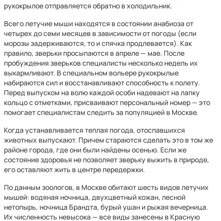
рукокрылое отправляется обратно в холодильник.
Всего летучие мыши находятся в состоянии анабиоза от
четырех до семи месяцев в зависимости от погоды (если
морозы задерживаются, то и спячка продлевается). Как
правило, зверьки просыпаются в апреле — мае. После
пробуждения зверьков специалисты несколько недель их
выкармливают. В специальном вольере рукокрылые
набираются сил и восстанавливают способность к полету.
Перед выпуском на волю каждой особи надевают на лапку
кольцо с отметками, присваивают персональный номер — это
помогает специалистам следить за популяцией в Москве.
Когда устанавливается теплая погода, отоспавшихся
животных выпускают. Причем стараются сделать это в том же
районе города, где они были найдены осенью. Если же
состояние здоровья не позволяет зверьку выжить в природе,
его оставляют жить в центре передержки.
По данным зоологов, в Москве обитают шесть видов летучих
мышей: водяная ночница, двухцветный кожан, лесной
нетопырь, ночница Брандта, бурый ушан и рыжая вечерница.
Их численность невысока — все виды занесены в Красную