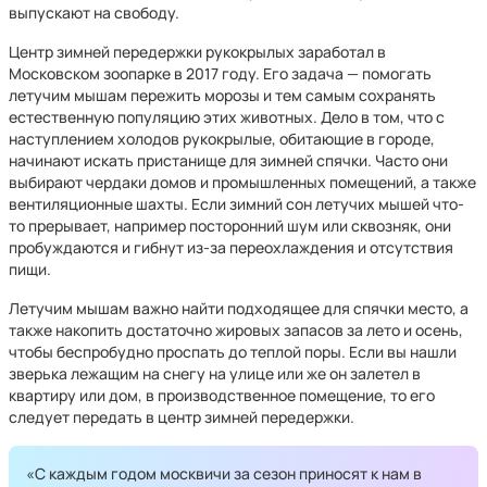
выпускают на свободу.
Центр зимней передержки рукокрылых заработал в
Московском зоопарке в 2017 году. Его задача — помогать
летучим мышам пережить морозы и тем самым сохранять
естественную популяцию этих животных. Дело в том, что с
наступлением холодов рукокрылые, обитающие в городе,
начинают искать пристанище для зимней спячки. Часто они
выбирают чердаки домов и промышленных помещений, а также
вентиляционные шахты. Если зимний сон летучих мышей что-
то прерывает, например посторонний шум или сквозняк, они
пробуждаются и гибнут из-за переохлаждения и отсутствия
пищи.
Летучим мышам важно найти подходящее для спячки место, а
также накопить достаточно жировых запасов за лето и осень,
чтобы беспробудно проспать до теплой поры. Если вы нашли
зверька лежащим на снегу на улице или же он залетел в
квартиру или дом, в производственное помещение, то его
следует передать в центр зимней передержки.
«С каждым годом москвичи за сезон приносят к нам в