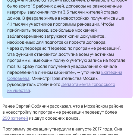
было всего 15 рабочих дней, договоры на равнозначные
квартиры заключили почти 3,5 тысячи жителей старых
домов. В феврале жилье в новостройках получили свыше
4,1 тысячи участников программы реновации. Чтобы
приблизить переезд, все больше москвичей
заблаговременно загружают копии документов,
необходимых для подготовки проекта договора,
через суперсервис “Переезд по программе реновации”.
Эта функция становится доступна всем участникам
программы, имеющим полную учетную запись на портале
mos.ru, сразу после получения уведомления о начале
переселения в личном кабинете», — уточнила
Екатерина
Соловьева
, Министр Правительства Москвы,
руководитель столичного
Департамента городского
имущества
.
Ранее Сергей Собянин рассказал, что в Можайском районе
в новостройку по программе реновации переедут более
250 жителей
из двух соседних домов.
Программу реновации утвердили в августе 2017 года. Она
касается около миллиона москвичей и предусматривает