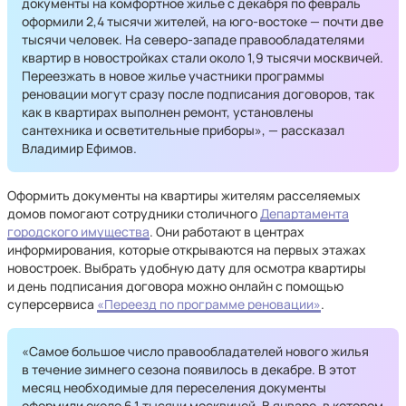
документы на комфортное жилье с декабря по февраль
оформили 2,4 тысячи жителей, на юго-востоке — почти две
тысячи человек. На северо-западе правообладателями
квартир в новостройках стали около 1,9 тысячи москвичей.
Переезжать в новое жилье участники программы
реновации могут сразу после подписания договоров, так
как в квартирах выполнен ремонт, установлены
сантехника и осветительные приборы», — рассказал
Владимир Ефимов.
Оформить документы на квартиры жителям расселяемых
домов помогают сотрудники столичного
Департамента
городского имущества
. Они работают в центрах
информирования, которые открываются на первых этажах
новостроек. Выбрать удобную дату для осмотра квартиры
и день подписания договора можно онлайн с помощью
суперсервиса
«Переезд по программе реновации»
.
«Самое большое число правообладателей нового жилья
в течение зимнего сезона появилось в декабре. В этот
месяц необходимые для переселения документы
оформили около 6,1 тысячи москвичей. В январе, в котором