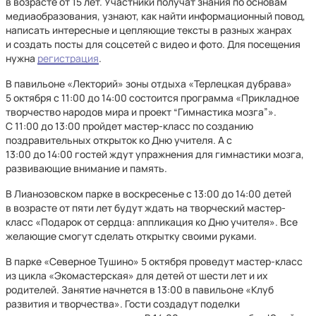
в возрасте от 15 лет. Участники получат знания по основам
медиаобразования, узнают, как найти информационный повод,
написать интересные и цепляющие тексты в разных жанрах
и создать посты для соцсетей с видео и фото. Для посещения
нужна
регистрация
.
В павильоне «Лекторий» зоны отдыха «Терлецкая дубрава»
5 октября с 11:00 до 14:00 состоится программа «Прикладное
творчество народов мира и проект “Гимнастика мозга”».
С 11:00 до 13:00 пройдет мастер-класс по созданию
поздравительных открыток ко Дню учителя. А с
13:00 до 14:00 гостей ждут упражнения для гимнастики мозга,
развивающие внимание и память.
В Лианозовском парке в воскресенье с 13:00 до 14:00 детей
в возрасте от пяти лет будут ждать на творческий мастер-
класс «Подарок от сердца: аппликация ко Дню учителя». Все
желающие смогут сделать открытку своими руками.
В парке «Северное Тушино» 5 октября проведут мастер-класс
из цикла «Экомастерская» для детей от шести лет и их
родителей. Занятие начнется в 13:00 в павильоне «Клуб
развития и творчества». Гости создадут поделки