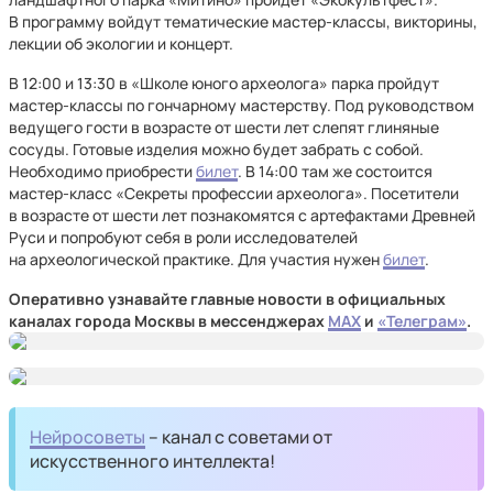
В программу войдут тематические мастер-классы, викторины,
лекции об экологии и концерт.
В 12:00 и 13:30 в «Школе юного археолога» парка пройдут
мастер-классы по гончарному мастерству. Под руководством
ведущего гости в возрасте от шести лет слепят глиняные
сосуды. Готовые изделия можно будет забрать с собой.
Необходимо приобрести
билет
. В 14:00 там же состоится
мастер-класс «Секреты профессии археолога». Посетители
в возрасте от шести лет познакомятся с артефактами Древней
Руси и попробуют себя в роли исследователей
на археологической практике. Для участия нужен
билет
.
Оперативно узнавайте главные новости в официальных
каналах города Москвы в мессенджерах
MAX
и
«Телеграм»
.
Нейросоветы
– канал с советами от
искусственного интеллекта!