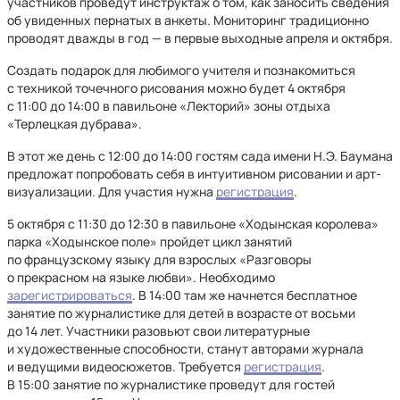
участников проведут инструктаж о том, как заносить сведения
об увиденных пернатых в анкеты. Мониторинг традиционно
проводят дважды в год — в первые выходные апреля и октября.
Создать подарок для любимого учителя и познакомиться
с техникой точечного рисования можно будет 4 октября
с 11:00 до 14:00 в павильоне «Лекторий» зоны отдыха
«Терлецкая дубрава».
В этот же день с 12:00 до 14:00 гостям сада имени Н.Э. Баумана
предложат попробовать себя в интуитивном рисовании и арт-
визуализации. Для участия нужна
регистрация
.
5 октября с 11:30 до 12:30 в павильоне «Ходынская королева»
парка «Ходынское поле» пройдет цикл занятий
по французскому языку для взрослых «Разговоры
о прекрасном на языке любви». Необходимо
зарегистрироваться
. В 14:00 там же начнется бесплатное
занятие по журналистике для детей в возрасте от восьми
до 14 лет. Участники разовьют свои литературные
и художественные способности, станут авторами журнала
и ведущими видеосюжетов. Требуется
регистрация
.
В 15:00 занятие по журналистике проведут для гостей