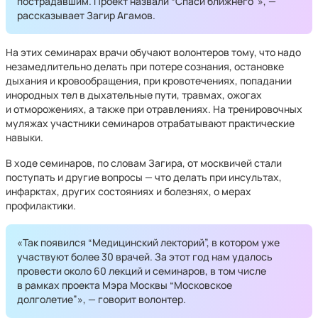
пострадавшим. Проект назвали “Спаси ближнего”», —
рассказывает Загир Агамов.
На этих семинарах врачи обучают волонтеров тому, что надо
незамедлительно делать при потере сознания, остановке
дыхания и кровообращения, при кровотечениях, попадании
инородных тел в дыхательные пути, травмах, ожогах
и отморожениях, а также при отравлениях. На тренировочных
муляжах участники семинаров отрабатывают практические
навыки.
В ходе семинаров, по словам Загира, от москвичей стали
поступать и другие вопросы — что делать при инсультах,
инфарктах, других состояниях и болезнях, о мерах
профилактики.
«Так появился “Медицинский лекторий”, в котором уже
участвуют более 30 врачей. За этот год нам удалось
провести около 60 лекций и семинаров, в том числе
в рамках проекта Мэра Москвы “Московское
долголетие”», — говорит волонтер.