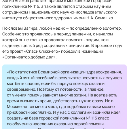
Загир Агамов работает врачом в московской городской
поликлинике № 115, а также является старшим научным
сотрудником Национального научно-исследовательского
института общественного здоровья имени Н.А. Семашко.
По словам Загира, любой медик — по определению волонтер.
Особенно это проявилось в период пандемии, с началом
которой он не только продолжал помогать людям, но и
выдвинул целый ряд социальных инициатив. В прошлом году
его проект «Спаси ближнего» победил в номинации
«Организатор добрых дел».
«По статистике Всемирной организации здравоохранения,
каждый пятый погибший в результате несчастных случаев
мог быть спасен, если бы первую помощь оказали
своевременно. Поэтому от готовности, а главное,
от умения помочь зависят многие жизни. Не всегда есть
время вызывать врача, действовать нужно сразу. Но в
Москве не так много мест, где подобные навыки можно
приобрести бесплатно. И у нас с коллегами возникла идея
создать на базе городской поликлиники № 115 класс
по обучению населения оказанию первой помощи