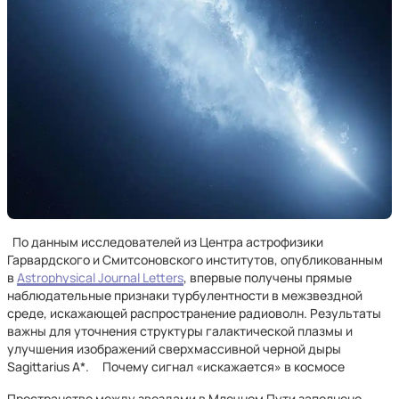
По данным исследователей из Центра астрофизики
Гарвардского и Смитсоновского институтов, опубликованным
в
Astrophysical Journal Letters
, впервые получены прямые
наблюдательные признаки турбулентности в межзвездной
среде, искажающей распространение радиоволн. Результаты
важны для уточнения структуры галактической плазмы и
улучшения изображений сверхмассивной черной дыры
Sagittarius A*. Почему сигнал «искажается» в космосе
Пространство между звездами в Млечном Пути заполнено