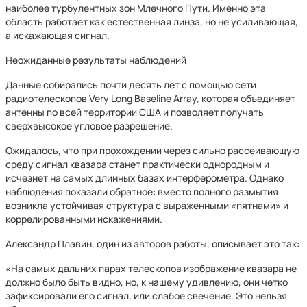
наиболее турбулентных зон Млечного Пути. Именно эта
область работает как естественная линза, но не усиливающая,
а искажающая сигнал.
Неожиданные результаты наблюдений
Данные собирались почти десять лет с помощью сети
радиотелескопов Very Long Baseline Array, которая объединяет
антенны по всей территории США и позволяет получать
сверхвысокое угловое разрешение.
Ожидалось, что при прохождении через сильно рассеивающую
среду сигнал квазара станет практически однородным и
исчезнет на самых длинных базах интерферометра. Однако
наблюдения показали обратное: вместо полного размытия
возникла устойчивая структура с выраженными «пятнами» и
коррелированными искажениями.
Александр Плавин, один из авторов работы, описывает это так:
«На самых дальних парах телескопов изображение квазара не
должно было быть видно, но, к нашему удивлению, они четко
зафиксировали его сигнал, или слабое свечение. Это нельзя