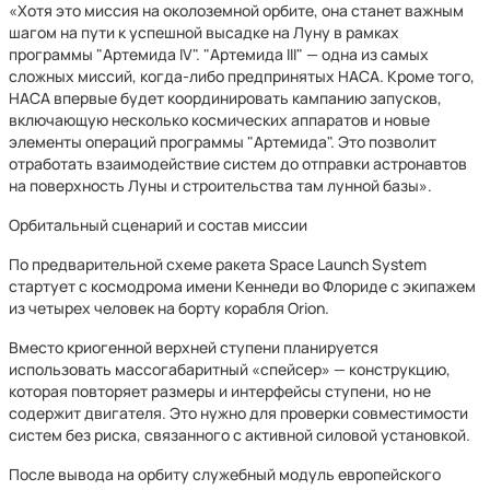
«Хотя это миссия на околоземной орбите, она станет важным
шагом на пути к успешной высадке на Луну в рамках
программы "Артемида IV". "Артемида III" — одна из самых
сложных миссий, когда-либо предпринятых НАСА. Кроме того,
НАСА впервые будет координировать кампанию запусков,
включающую несколько космических аппаратов и новые
элементы операций программы "Артемида". Это позволит
отработать взаимодействие систем до отправки астронавтов
на поверхность Луны и строительства там лунной базы».
Орбитальный сценарий и состав миссии
По предварительной схеме ракета Space Launch System
стартует с космодрома имени Кеннеди во Флориде с экипажем
из четырех человек на борту корабля Orion.
Вместо криогенной верхней ступени планируется
использовать массогабаритный «спейсер» — конструкцию,
которая повторяет размеры и интерфейсы ступени, но не
содержит двигателя. Это нужно для проверки совместимости
систем без риска, связанного с активной силовой установкой.
После вывода на орбиту служебный модуль европейского