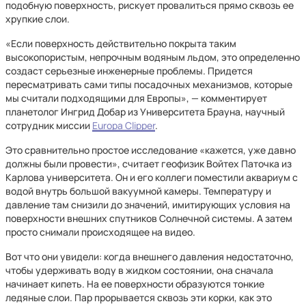
подобную поверхность, рискует провалиться прямо сквозь ее
хрупкие слои.
«Если поверхность действительно покрыта таким
высокопористым, непрочным водяным льдом, это определенно
создаст серьезные инженерные проблемы. Придется
пересматривать сами типы посадочных механизмов, которые
мы считали подходящими для Европы», — комментирует
планетолог Ингрид Добар из Университета Брауна, научный
сотрудник миссии
Europa Clipper
.
Это сравнительно простое исследование «кажется, уже давно
должны были провести», считает геофизик Войтех Паточка из
Карлова университета. Он и его коллеги поместили аквариум с
водой внутрь большой вакуумной камеры. Температуру и
давление там снизили до значений, имитирующих условия на
поверхности внешних спутников Солнечной системы. А затем
просто снимали происходящее на видео.
Вот что они увидели: когда внешнего давления недостаточно,
чтобы удерживать воду в жидком состоянии, она сначала
начинает кипеть. На ее поверхности образуются тонкие
ледяные слои. Пар прорывается сквозь эти корки, как это