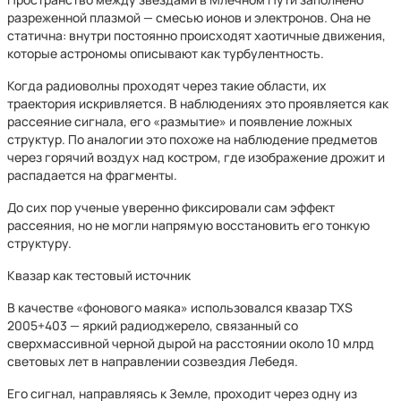
разреженной плазмой — смесью ионов и электронов. Она не
статична: внутри постоянно происходят хаотичные движения,
которые астрономы описывают как турбулентность.
Когда радиоволны проходят через такие области, их
траектория искривляется. В наблюдениях это проявляется как
рассеяние сигнала, его «размытие» и появление ложных
структур. По аналогии это похоже на наблюдение предметов
через горячий воздух над костром, где изображение дрожит и
распадается на фрагменты.
До сих пор ученые уверенно фиксировали сам эффект
рассеяния, но не могли напрямую восстановить его тонкую
структуру.
Квазар как тестовый источник
В качестве «фонового маяка» использовался квазар TXS
2005+403 — яркий радиоджерело, связанный со
сверхмассивной черной дырой на расстоянии около 10 млрд
световых лет в направлении созвездия Лебедя.
Его сигнал, направляясь к Земле, проходит через одну из