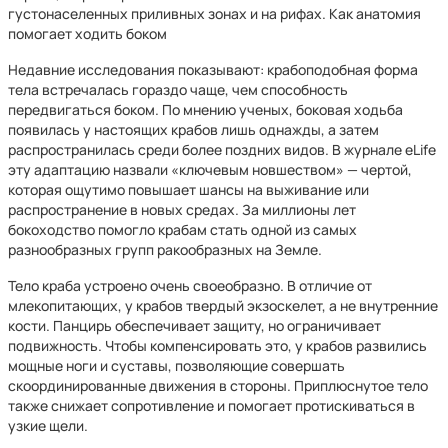
густонаселенных приливных зонах и на рифах. Как анатомия
помогает ходить боком
Недавние исследования показывают: крабоподобная форма
тела встречалась гораздо чаще, чем способность
передвигаться боком. По мнению ученых, боковая ходьба
появилась у настоящих крабов лишь однажды, а затем
распространилась среди более поздних видов. В журнале eLife
эту адаптацию назвали «ключевым новшеством» — чертой,
которая ощутимо повышает шансы на выживание или
распространение в новых средах. За миллионы лет
бокоходство помогло крабам стать одной из самых
разнообразных групп ракообразных на Земле.
Тело краба устроено очень своеобразно. В отличие от
млекопитающих, у крабов твердый экзоскелет, а не внутренние
кости. Панцирь обеспечивает защиту, но ограничивает
подвижность. Чтобы компенсировать это, у крабов развились
мощные ноги и суставы, позволяющие совершать
скоординированные движения в стороны. Приплюснутое тело
также снижает сопротивление и помогает протискиваться в
узкие щели.