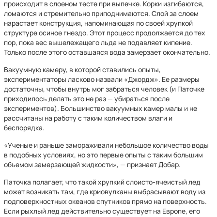
происходит в слоеном тесте при выпечке. Корки изгибаются,
ломаются и стремительно приподнимаются. Слой за слоем
нарастает конструкция, напоминающая по своей хрупкой
структуре осиное гнездо. Этот процесс продолжается до тех
пор, пока вес вышележащего льда не подавляет кипение.
Только после этого оставшаяся вода замерзает окончательно.
Вакуумную камеру, в которой ставились опыты,
экспериментаторы ласково назвали «Джордж». Ее размеры
достаточны, чтобы внутрь мог забраться человек (и Паточке
приходилось делать это не раз — убираться после
экспериментов). Большинство вакуумных камер малы и не
рассчитаны на работу с таким количеством влаги и
беспорядка.
«Ученые и раньше замораживали небольшое количество воды
в подобных условиях, но это первые опыты с таким большим
объемом замерзающей жидкости», — признает Добар.
Паточка полагает, что такой хрупкий слоисто-ячеистый лед
может возникать там, где криовулканы выбрасывают воду из
подповерхностных океанов спутников прямо на поверхность.
Если рыхлый лед действительно существует на Европе, его