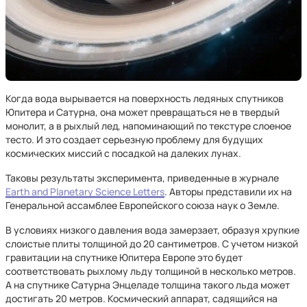
Когда вода вырывается на поверхность ледяных спутников
Юпитера и Сатурна, она может превращаться не в твердый
монолит, а в рыхлый лед, напоминающий по текстуре слоеное
тесто. И это создает серьезную проблему для будущих
космических миссий с посадкой на далеких лунах.
Таковы результаты эксперимента, приведенные в журнале
Earth and Planetary Science Letters
. Авторы представили их на
Генеральной ассамблее Европейского союза наук о Земле.
В условиях низкого давления вода замерзает, образуя хрупкие
слоистые плиты толщиной до 20 сантиметров. С учетом низкой
гравитации на спутнике Юпитера Европе это будет
соответствовать рыхлому льду толщиной в несколько метров.
А на спутнике Сатурна Энцеладе толщина такого льда может
достигать 20 метров. Космический аппарат, садящийся на