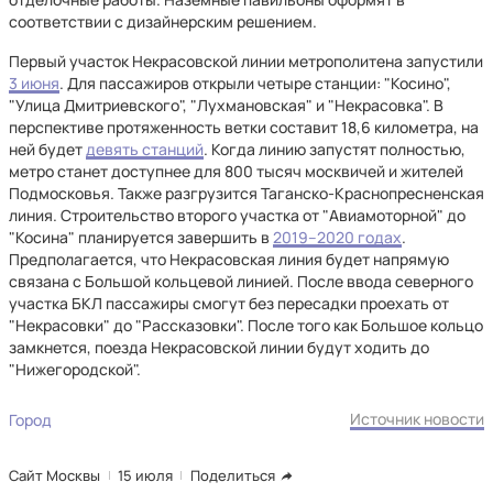
соответствии с дизайнерским решением.
Первый участок Некрасовской линии метрополитена запустили
3 июня
. Для пассажиров открыли четыре станции: "Косино",
"Улица Дмитриевского", "Лухмановская" и "Некрасовка". В
перспективе протяженность ветки составит 18,6 километра, на
ней будет
девять станций
. Когда линию запустят полностью,
метро станет доступнее для 800 тысяч москвичей и жителей
Подмосковья. Также разгрузится Таганско-Краснопресненская
линия. Строительство второго участка от "Авиамоторной" до
"Косина" планируется завершить в
2019–2020 годах
.
Предполагается, что Некрасовская линия будет напрямую
связана с Большой кольцевой линией. После ввода северного
участка БКЛ пассажиры смогут без пересадки проехать от
"Некрасовки" до "Рассказовки". После того как Большое кольцо
замкнется, поезда Некрасовской линии будут ходить до
"Нижегородской".
Источник новости
Город
Сайт Москвы
15 июля
Поделиться