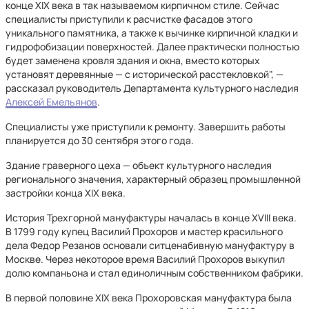
конце XIX века в так называемом кирпичном стиле. Сейчас
специалисты приступили к расчистке фасадов этого
уникального памятника, а также к вычинке кирпичной кладки и
гидрофобизации поверхностей. Далее практически полностью
будет заменена кровля здания и окна, вместо которых
установят деревянные — с исторической расстекловкой", —
рассказал руководитель Департамента культурного наследия
Алексей Емельянов
.
Специалисты уже приступили к ремонту. Завершить работы
планируется до 30 сентября этого года.
Здание граверного цеха — объект культурного наследия
регионального значения, характерный образец промышленной
застройки конца XIX века.
История Трехгорной мануфактуры началась в конце XVIII века.
В 1799 году купец Василий Прохоров и мастер красильного
дела Федор Резанов основали ситценабивную мануфактуру в
Москве. Через некоторое время Василий Прохоров выкупил
долю компаньона и стал единоличным собственником фабрики.
В первой половине XIX века Прохоровская мануфактура была