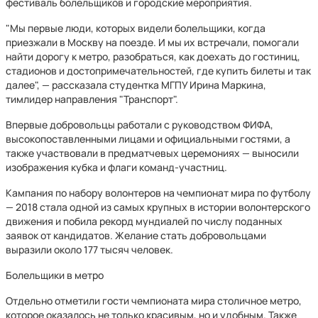
фестиваль болельщиков и городские мероприятия.
"Мы первые люди, которых видели болельщики, когда
приезжали в Москву на поезде. И мы их встречали, помогали
найти дорогу к метро, разобраться, как доехать до гостиниц,
стадионов и достопримечательностей, где купить билеты и так
далее", — рассказала студентка МГПУ Ирина Маркина,
тимлидер направления "Транспорт".
Впервые добровольцы работали с руководством ФИФА,
высокопоставленными лицами и официальными гостями, а
также участвовали в предматчевых церемониях — выносили
изображения кубка и флаги команд-участниц.
Кампания по набору волонтеров на чемпионат мира по футболу
— 2018 стала одной из самых крупных в истории волонтерского
движения и побила рекорд мундиалей по числу поданных
заявок от кандидатов. Желание стать добровольцами
выразили около 177 тысяч человек.
Болельщики в метро
Отдельно отметили гости чемпионата мира столичное метро,
которое оказалось не только красивым, но и удобным. Также