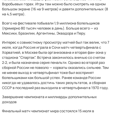
Воробьевых горах. Игры там можно было смотреть на одном
большом экране (16 на 9 метров) и девяти дополнительных (8
на 4,5 метра).
Всего на фестивале побывали 1,9 миллиона болельщиков
(примерно 80 тысяч человек в день). Больше всего — из
Мексики, Бразилии, Аргентины, Эквадора и Перу.
Интерес к совместному просмотру матчей был так велик, что 7
июля, когда Россия играла в Сочи матч четвертьфинала с
Хорватией, в Москве была организована и вторая фан-зона у
стадиона "Спартак". Встреча закончилось вничью со счетом
2:2, и была назначена серия пенальти. Однако во второй раз
сборной России не повезло — хорваты оказались сильнее. Тем
не менее выход в четвертьфинал тоже был воспринят
болельщиками как большой успех. Ранее команде России
никогда не удавалось достичь таких результатов, а сборная
СССР в последний раз выходила в четвертьфинал в 1970 году.
Завершение чемпионата и миллиарды дополнительных
доходов
Финальный матч чемпионат мира состоялся 15 июля в