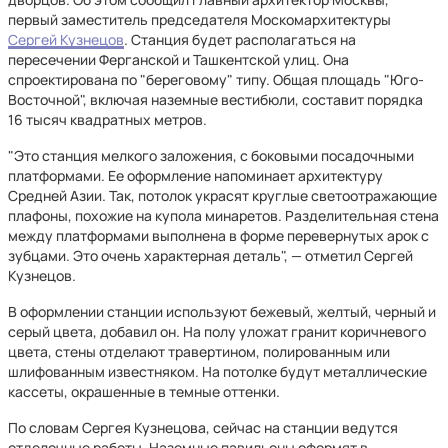
первый заместитель председателя Москомархитектуры
Сергей Кузнецов
. Станция будет располагаться на
пересечении Ферганской и Ташкентской улиц. Она
спроектирована по "береговому" типу. Общая площадь "Юго-
Восточной", включая наземные вестибюли, составит порядка
16 тысяч квадратных метров.
"Это станция мелкого заложения, с боковыми посадочными
платформами. Ее оформление напоминает архитектуру
Средней Азии. Так, потолок украсят круглые светоотражающие
плафоны, похожие на купола минаретов. Разделительная стена
между платформами выполнена в форме перевернутых арок с
зубцами. Это очень характерная деталь", — отметил Сергей
Кузнецов.
В оформлении станции используют бежевый, желтый, черный и
серый цвета, добавил он. На полу уложат гранит коричневого
цвета, стены отделают травертином, полированным или
шлифованным известняком. На потолке будут металлические
кассеты, окрашенные в темные оттенки.
По словам Сергея Кузнецова, сейчас на станции ведутся
отделочные работы. Наземные павильоны оформят в