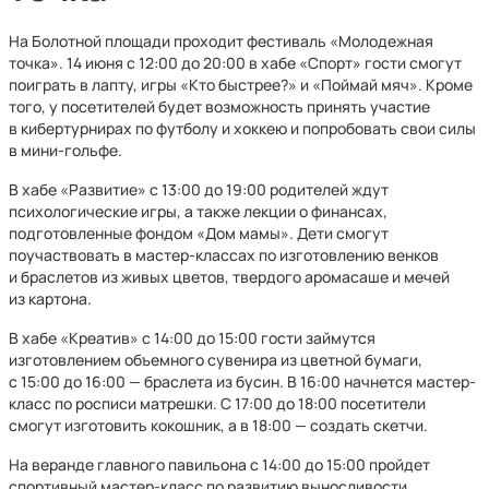
На Болотной площади проходит фестиваль «Молодежная
точка». 14 июня с 12:00 до 20:00 в хабе «Спорт» гости смогут
поиграть в лапту, игры «Кто быстрее?» и «Поймай мяч». Кроме
того, у посетителей будет возможность принять участие
в кибертурнирах по футболу и хоккею и попробовать свои силы
в мини-гольфе.
В хабе «Развитие» с 13:00 до 19:00 родителей ждут
психологические игры, а также лекции о финансах,
подготовленные фондом «Дом мамы». Дети смогут
поучаствовать в мастер-классах по изготовлению венков
и браслетов из живых цветов, твердого аромасаше и мечей
из картона.
В хабе «Креатив» с 14:00 до 15:00 гости займутся
изготовлением объемного сувенира из цветной бумаги,
с 15:00 до 16:00 — браслета из бусин. В 16:00 начнется мастер-
класс по росписи матрешки. С 17:00 до 18:00 посетители
смогут изготовить кокошник, а в 18:00 — создать скетчи.
На веранде главного павильона с 14:00 до 15:00 пройдет
спортивный мастер-класс по развитию выносливости