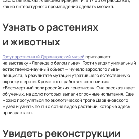
«Золотая маска» Алексеем Франдетти. В 17:00 он расскажет,
как из литературного произведения сделать мюзикл.
Узнать о растениях
и животных
Государственный Дарвиновский музей
приглашает
на выставку «Легенда о белом льве». Гости увидят уникальный
естественно-научный объект — чучело взрослого льва-
лейциста, в результате мутации утратившего естественную
окраску шерсти. Кроме того, работает экспозицию
«Бессмертный полк российских генетиков». Она рассказывает
об ученых, на долю которых выпали огромные испытания. Еще
можно прогуляться по экологической тропе Дарвиновского
музея и узнать почти о сотне видов растений, которые здесь
произрастают.
Увидеть реконструкции