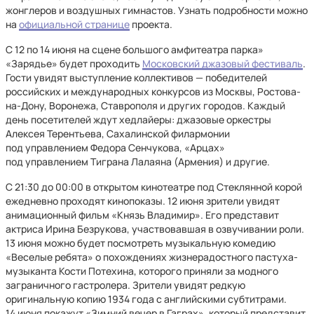
жонглеров и воздушных гимнастов. Узнать подробности можно
на
официальной странице
проекта.
С 12 по 14 июня на сцене большого амфитеатра парка»
«Зарядье» будет проходить
Московский джазовый фестиваль
.
Гости увидят выступление коллективов — победителей
российских и международных конкурсов из Москвы, Ростова-
на-Дону, Воронежа, Ставрополя и других городов. Каждый
день посетителей ждут хедлайеры: джазовые оркестры
Алексея Терентьева, Сахалинской филармонии
под управлением Федора Сенчукова, «Арцах»
под управлением Тиграна Лалаяна (Армения) и другие.
С 21:30 до 00:00 в открытом кинотеатре под Стеклянной корой
ежедневно проходят кинопоказы. 12 июня зрители увидят
анимационный фильм «Князь Владимир». Его представит
актриса Ирина Безрукова, участвовавшая в озвучивании роли.
13 июня можно будет посмотреть музыкальную комедию
«Веселые ребята» о похождениях жизнерадостного пастуха-
музыканта Кости Потехина, которого приняли за модного
заграничного гастролера. Зрители увидят редкую
оригинальную копию 1934 года с английскими субтитрами.
14 июня покажут «Зимний вечер в Гаграх», который представит