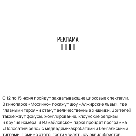
С 12 по 15 июня пройдут захватывающие цирковые спектакли.
В кинопарке «Москино» покажут шоу «Алжирские львы», где
главными героями станут величественные хищники. Зрителей
также ждут фокусы, жонглирование, клоунские репризы
и другие номера. В Измайловском парке пройдет программа
«Полосатый рейс» с медведями-акробатами и бенгальскими
тиграми. Помимо этого, гости увидят шоу эквилибристов,