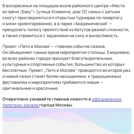
В воскресенье на площадке возле районного центра «Место
встречи „Баку“» (улица Усиевича, дом 12) семьи с детьми
смогут присоединиться к открытым турнирам по лазертагу
и мини-ориентированию, а в парке «Академический‘ —
преодолеть полосу препятствий из батутов разной сложности,
а также справиться с заданиями на силу и выносливость.
Проект «Лето в Москве‘ — главное событие сезона.
Он объединяет самые яркие мероприятия столицы. Ежедневно
во всех районах города проходят благотворительные,
культурные и спортивные события, большинство из которых
бесплатные. Проект „Лето в Москве“ проводится во второй раз,
и новый сезон станет более насыщенным: к традиционным
фестивалям и мероприятиям прибавятся новые —
оригинальные и красочные.
Оперативно узнавайте главные новости в
официальном
телеграм-канале
города Москвы.