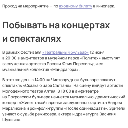
Проход на мероприятие — по
входному билету
в кинопарк.
Побывать на концертах
и спектаклях
В рамках фестиваля
«Театральный бульвар»
12 июня
в 20:00 в амфитеатре в музейном парке «Политех» выступят
заслуженная артистка России Юлия Пересильд и ее
музыкальный коллектив «Мандрагора».
В этот же день в 14:00 на Чистопрудном бульваре покажут
спектакль «Сказка о царе Салтане». На сцену выйдут артисты
Молодежного театра Алтая. В 18:00 в амфитеатре
на Покровском бульваре начнется музыкально-драматический
концерт «Живет такой парень» заслуженного артиста Андрея
Мерзликина и рок-фолк-группы «После одиннадцати». Зрители
узнают о судьбе режиссера, актера и драматурга Василия
Шукшина.