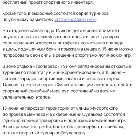
бесплатный прокат спортивного инвентаря.
Кроме того, в выходные состоится серия турниров
по уличному баскетболу
«СтритБАСкет-тур»
.
На стадионе «Авангард» 14 июня дети и родители могут
поучаствовать в семейных спортивных играх: турнирах,
соревнованиях и веселых эстафетах по метанию снаряда
в цель, подушечным боям и прыжкам в мешках. 15 июня можно
попробовать свои силы в решении спортивно-логических игр.
В зоне отдыха «Тропарево» 14 июня запланированы открытые
турниры по лазертагу и мини-ориентированию, а 15 июня —
фитнес-зарядка, спортивные загадки и веселые старты.
14 июня в детском парке «Фили» желающим предложат пройти
спортивный семейный маршрут, состоящий из восьми
увлекательных этапов.
15 июня на парковой территории от улицы Мусоргского
до проезда Дежнева и в сквере имени Судакова состоятся
функциональные тренировки и подвижные командные игры.
В программе тэг-регби, баскетбол, пионербол, вышибалы,
а также открытый турнир по боулспорту.