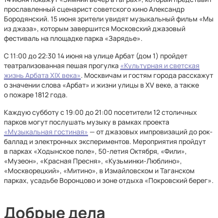
прославленный сценарист советского кино Александр
Бородянский. 15 июня зрители увидят музыкальный фильм «Мы
из джаза», которым завершится Московский джазовый
фестиваль на площадке парка «Зарядье».
С 11:00 до 22:30 14 июня на улице Арбат (дом 1) пройдет
театрализованная пешая прогулка
«Культурная и светская
жизнь Арбата XIX века»
. Москвичам и гостям города расскажут
о значении слова «Арбат» и жизни улицы в XV веке, а также
о пожаре 1812 года.
Каждую субботу с 19:00 до 21:00 посетители 12 столичных
парков могут послушать музыку в рамках проекта
«Музыкальная гостиная»
— от джазовых импровизаций до рок-
баллад и электронных экспериментов. Мероприятия пройдут
в парках «Ходынское поле», 50-летия Октября, «Фили»,
«Музеон», «Красная Пресня», «Кузьминки-Люблино»,
«Москворецкий», «Митино», в Измайловском и Таганском
парках, усадьбе Воронцово и зоне отдыха «Покровский берег».
Добрые дела