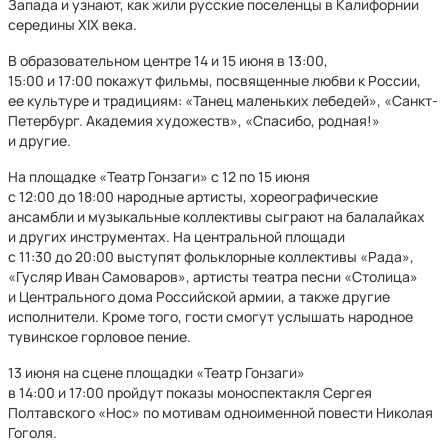
Запада и узнают, как жили русские поселенцы в Калифорнии
середины XIX века.
В образовательном центре 14 и 15 июня в 13:00,
15:00 и 17:00 покажут фильмы, посвященные любви к России,
ее культуре и традициям: «Танец маленьких лебедей», «Санкт-
Петербург. Академия художеств», «Спасибо, родная!»
и другие.
На площадке «Театр Гонзаги» с 12 по 15 июня
с 12:00 до 18:00 народные артисты, хореографические
ансамбли и музыкальные коллективы сыграют на балалайках
и других инструментах. На центральной площади
с 11:30 до 20:00 выступят фольклорные коллективы «Рада»,
«Гусляр Иван Самоваров», артисты театра песни «Столица»
и Центрального дома Российской армии, а также другие
исполнители. Кроме того, гости смогут услышать народное
тувинское горловое пение.
13 июня на сцене площадки «Театр Гонзаги»
в 14:00 и 17:00 пройдут показы моноспектакля Сергея
Полтавского «Нос» по мотивам одноименной повести Николая
Гоголя.