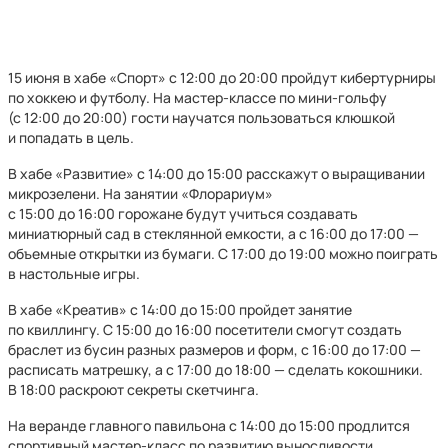
15 июня в хабе «Спорт» с 12:00 до 20:00 пройдут кибертурниры
по хоккею и футболу. На мастер-классе по мини-гольфу
(с 12:00 до 20:00) гости научатся пользоваться клюшкой
и попадать в цель.
В хабе «Развитие» с 14:00 до 15:00 расскажут о выращивании
микрозелени. На занятии «Флорариум»
с 15:00 до 16:00 горожане будут учиться создавать
миниатюрный сад в стеклянной емкости, а с 16:00 до 17:00 —
объемные открытки из бумаги. С 17:00 до 19:00 можно поиграть
в настольные игры.
В хабе «Креатив» с 14:00 до 15:00 пройдет занятие
по квиллингу. С 15:00 до 16:00 посетители смогут создать
браслет из бусин разных размеров и форм, с 16:00 до 17:00 —
расписать матрешку, а с 17:00 до 18:00 — сделать кокошники.
В 18:00 раскроют секреты скетчинга.
На веранде главного павильона с 14:00 до 15:00 продлится
спортивный мастер-класс по развитию выносливости