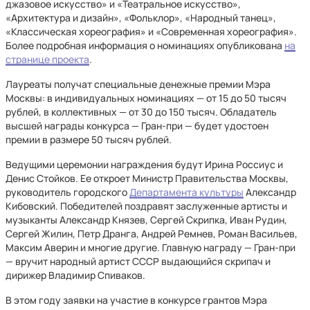
джазовое искусство» и «Театральное искусство»,
«Архитектура и дизайн», «Фольклор», «Народный танец»,
«Классическая хореография» и «Современная хореография».
Более подробная информация о номинациях опубликована
на
странице проекта
.
Лауреаты получат специальные денежные премии Мэра
Москвы: в индивидуальных номинациях — от 15 до 50 тысяч
рублей, в коллективных — от 30 до 150 тысяч. Обладатель
высшей награды конкурса — Гран-при — будет удостоен
премии в размере 50 тысяч рублей.
Ведущими церемонии награждения будут Ирина Россиус и
Денис Стойков. Ее откроет Министр Правительства Москвы,
руководитель городского
Департамента культуры
Александр
Кибовский. Победителей поздравят заслуженные артисты и
музыканты Александр Князев, Сергей Скрипка, Иван Рудин,
Сергей Жилин, Петр Дранга, Андрей Ремнев, Роман Васильев,
Максим Аверин и многие другие. Главную награду — Гран-при
— вручит народный артист СССР выдающийся скрипач и
дирижер Владимир Спиваков.
В этом году заявки на участие в конкурсе грантов Мэра