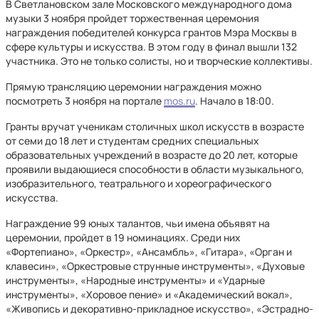
В Светлановском зале Московского международного дома
музыки 3 ноября пройдет торжественная церемония
награждения победителей конкурса грантов Мэра Москвы в
сфере культуры и искусства. В этом году в финал вышли 132
участника. Это не только солисты, но и творческие коллективы.
Прямую трансляцию церемонии награждения можно
посмотреть 3 ноября на портале
mos.ru
. Начало в 18:00.
Гранты вручат ученикам столичных школ искусств в возрасте
от семи до 18 лет и студентам средних специальных
образовательных учреждений в возрасте до 20 лет, которые
проявили выдающиеся способности в области музыкального,
изобразительного, театрального и хореографического
искусства.
Награждение 99 юных талантов, чьи имена объявят на
церемонии, пройдет в 19 номинациях. Среди них
«Фортепиано», «Оркестр», «Ансамбль», «Гитара», «Орган и
клавесин», «Оркестровые струнные инструменты», «Духовые
инструменты», «Народные инструменты» и «Ударные
инструменты», «Хоровое пение» и «Академический вокал»,
«Живопись и декоративно-прикладное искусство», «Эстрадно-