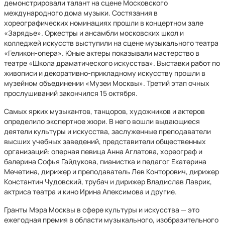
демонстрировали талант на сцене Московского
международного дома музыки. Состязания в
хореографических номинациях прошли в концертном зале
«Зарядье». Оркестры и ансамбли московских школ и
колледжей искусств выступили на сцене музыкального театра
«Геликон-опера». Юные актеры показывали мастерство в
театре «Школа драматического искусства». Выставки работ по
живописи и декоративно-прикладному искусству прошли в
музейном объединении «Музеи Москвы». Третий этап очных
прослушиваний закончился 15 октября.
Самых ярких музыкантов, танцоров, художников и актеров
определило экспертное жюри. В него вошли выдающиеся
деятели культуры и искусства, заслуженные преподаватели
высших учебных заведений, представители общественных
организаций: оперная певица Анна Аглатова, хореограф и
балерина Софья Гайдукова, пианистка и педагог Екатерина
Мечетина, дирижер и преподаватель Лев Конторович, дирижер
Константин Чудовский, трубач и дирижер Владислав Лаврик,
актриса театра и кино Ирина Апексимова и другие.
Гранты Мэра Москвы в сфере культуры и искусства — это
ежегодная премия в области музыкального, изобразительного