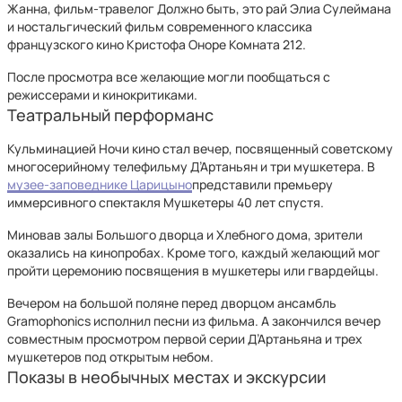
Жанна, фильм-травелог Должно быть, это рай Элиа Сулеймана
и ностальгический фильм современного классика
французского кино Кристофа Оноре Комната 212.
После просмотра все желающие могли пообщаться с
режиссерами и кинокритиками.
Театральный перформанс
Кульминацией Ночи кино стал вечер, посвященный советскому
многосерийному телефильму Д’Артаньян и три мушкетера. В
музее-заповеднике Царицыно
представили премьеру
иммерсивного спектакля Мушкетеры 40 лет спустя.
Миновав залы Большого дворца и Хлебного дома, зрители
оказались на кинопробах. Кроме того, каждый желающий мог
пройти церемонию посвящения в мушкетеры или гвардейцы.
Вечером на большой поляне перед дворцом ансамбль
Gramophonics исполнил песни из фильма. А закончился вечер
совместным просмотром первой серии Д’Артаньяна и трех
мушкетеров под открытым небом.
Показы в необычных местах и экскурсии