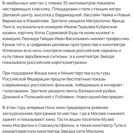
В необычных местах с пленки 35 миллиметров показали
нестареющую классику. Площадками стали станция метро
Деловой центр, высотка у Баррикадной, бассейн Чайка и Новый
Вернисаж в Измайлове. Зрители увидели Метрополис Фрица
Ланга, музыкальную комедию Ивана Пырьева Кубанские
казаки, картину Аллы Суриковой Будьте моим мужем! и
комедию Леонида Гайдая Иван Васильевич меняет профессию.
Кроме того, в Цифровом деловом пространстве и кинотеатре
Иллюзион всю ночь смотрели новые российские сериалы и
культовые зарубежные ситкомы, а в кинотеатре Звезда
показывали российские короткометражки.
При поддержке Фонда кино и Министерства культуры
Российской Федерации прошли бесплатные показы
современных российских фильмов, победивших в интернет-
голосовании. Зрители увидели ленты Балканский рубеж,
Домовой и Полицейский с Рублевки. Новогодний беспредел.
В этом году впервые Ночь кино предваряла дневная
экскурсионная программа по местам, где в Москве снимают,
хранят и показывают кино. Гости акции посетили Музей
кино,Мосфильм и Союзмультфильм, а также кинотеатр Тула и
киноаппаратную кинотеатра Звезда сети Москино.