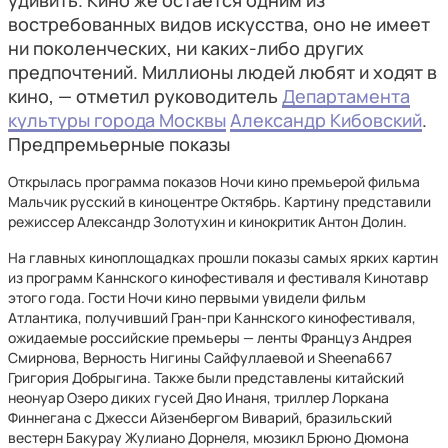
удивить. Кино же остается одним из
востребованных видов искусства, оно не имеет
ни поколенческих, ни каких-либо других
предпочтений. Миллионы людей любят и ходят в
кино, — отметил руководитель
Департамента
культуры города Москвы
Александр Кибовский
.
Предпремьерные показы
Открылась программа показов Ночи кино премьерой фильма
Мальчик русский в киноцентре Октябрь. Картину представили
режиссер Александр Золотухин и кинокритик Антон Долин.
На главных киноплощадках прошли показы самых ярких картин
из программ Каннского кинофестиваля и фестиваля Кинотавр
этого года. Гости Ночи кино первыми увидели фильм
Атлантика, получивший Гран-при Каннского кинофестиваля,
ожидаемые российские премьеры — ленты Француз Андрея
Смирнова, Верность Нигины Сайфуллаевой и Sheena667
Григория Добрыгина. Также были представлены китайский
неонуар Озеро диких гусей Дяо Инаня, триллер Лоркана
Финнегана с Джесси Айзенбергом Виварий, бразильский
вестерн Бакурау Жулиано Дорнеля, мюзикл Брюно Дюмона