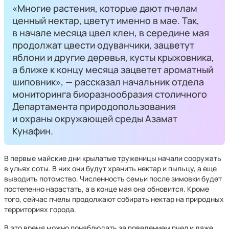
«Многие растения, которые дают пчелам
ценный нектар, цветут именно в мае. Так,
в начале месяца цвел клен, в середине мая
продолжат цвести одуванчики, зацветут
яблони и другие деревья, кусты крыжовника,
а ближе к концу месяца зацветет ароматный
шиповник», — рассказал начальник отдела
мониторинга биоразнообразия столичного
Департамента природопользования
и охраны окружающей среды Азамат
Кунафин.
В первые майские дни крылатые труженицы начали сооружать
в ульях соты. В них они будут хранить нектар и пыльцу, а еще
выводить потомство. Численность семьи после зимовки будет
постепенно нарастать, а в конце мая она обновится. Кроме
того, сейчас пчелы продолжают собирать нектар на природных
территориях города.
В это время можно понаблюдать за поведением пчел и даже