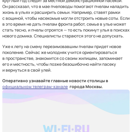
круглый год следит за местной демонстрационной пасекой.
Он рассказал, что в мае пчеловоды помогают пчелам наладить
жизнь в ульях и расширить семьи. Например, ставят рамки
с вощиной, чтобы насекомые могли отстроить новые соты. Если
в это время не дать пчелам фронта работ, семье в улье может
стать тесно, и пчелы отроятся — то есть покинут улья в поисках
нового домика. Специалисты стараются этого не допускать.
Уже к лету на смену перезимовавшим пчелам придет новое
поколение. Сейчас же молодняк учится ориентироваться
в пространстве, знакомится со своим жилищем, запоминает
его и местность, чтобы позже безошибочно найти пасеку
и вернуться в свой улей.
Оперативно узнавайте главные новости столицы в
официальном телеграм-канале
города Москвы.