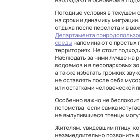
наблюдают в основном в Подм
Погодные условия в текущем с
на сроки и динамику миграции
отдыха после перелета и в ва
Департамента природопользо
среды
напоминают о простых 
территориях. Не стоит подходи
Наблюдать за ними лучше на р
водоемов и в лесопарковых зо
а также избегать громких звук
не оставлять после себя мусо
или остатками человеческой п
Особенно важно не беспокоить
потомства: если самка испугае
не вылупившиеся птенцы могут
Жителям, увидевшим птицу, к
незамедлительно позвонить в