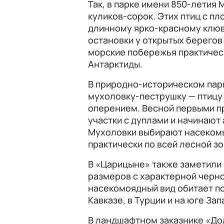
Так, в парке имени 850‑летия
куликов‑сорок. Этих птиц с п
длинному ярко‑красному клюв
остановки у открытых берегов
морские побережья практическ
Антарктиды.
В природно‑историческом пар
мухоловку‑пеструшку — птицу 
оперением. Весной первыми п
участки с дуплами и начинают 
Мухоловки выбирают насекомых
практически по всей лесной зо
В «Царицыне» также заметили
размеров с характерной черно
насекомоядный вид обитает по
Кавказе, в Турции и на юге За
В ландшафтном заказнике «До