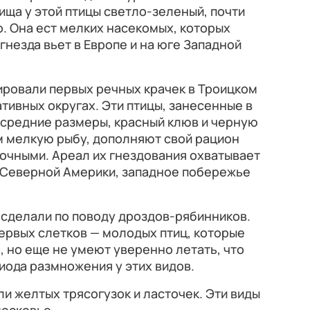
ища у этой птицы светло‑зеленый, почти
о. Она ест мелких насекомых, которых
 гнезда вьет в Европе и на юге Западной
ировали первых речных крачек в Троицком
ивных округах. Эти птицы, занесенные в
 средние размеры, красный клюв и черную
м мелкую рыбу, дополняют свой рацион
очными. Ареал их гнездования охватывает
и Северной Америки, западное побережье
сделали по поводу дроздов‑рябинников.
ервых слетков — молодых птиц, которые
, но еще не умеют уверенно летать, что
иода размножения у этих видов.
ли желтых трясогузок и ласточек. Эти виды