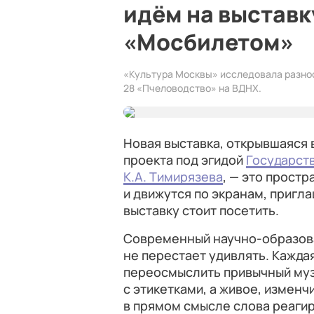
идём на выстав
«Мосбилетом»
«Культура Москвы» исследовала разно
28 «Пчеловодство» на ВДНХ.
Новая выставка, открывшаяся 
проекта под эгидой
Государст
К.А. Тимирязева
, — это прост
и движутся по экранам, пригла
выставку стоит посетить.
Современный научно-образова
не перестает удивлять. Каждая
переосмыслить привычный муз
с этикетками, а живое, измен
в прямом смысле слова реагир