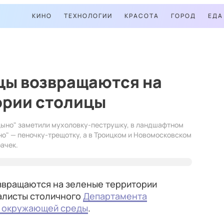
КИНО
ТЕХНОЛОГИИ
КРАСОТА
ГОРОД
ЕДА
цы возвращаются на
ории столицы
цыно" заметили мухоловку‑пеструшку, в ландшафтном
но" — пеночку-трещотку, а в Троицком и Новомосковском
ачек.
звращаются на зеленые территории
алисты столичного
Департамента
ы окружающей среды
.