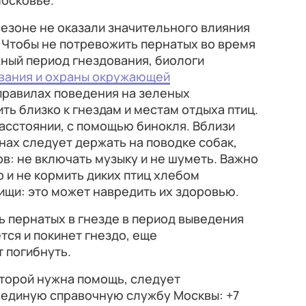
осковье.
езоне не оказали значительного влияния
. Чтобы не потревожить пернатых во время
жный период гнездования, биологи
вания и охраны окружающей
правилах поведения на зеленых
ть близко к гнездам и местам отдыха птиц.
асстоянии, с помощью бинокля. Вблизи
нах следует держать на поводке собак,
ов: не включать музыку и не шуметь. Важно
р и не кормить диких птиц хлебом
ищи: это может навредить их здоровью.
 пернатых в гнезде в период выведения
тся и покинет гнездо, еще
 погибнуть.
оторой нужна помощь, следует
 единую справочную службу Москвы: +7