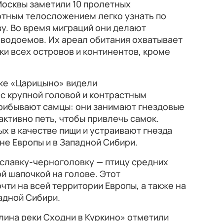
 Москвы заметили 10 пролетных
лотным телосложением легко узнать по
у. Во время миграций они делают
 водоемов. Их ареал обитания охватывает
и всех островов и континентов, кроме
ке «Царицыно» видели
с крупной головой и контрастным
рибывают самцы: они занимают гнездовые
активно петь, чтобы привлечь самок.
 в качестве пищи и устраивают гнезда
не Европы и в Западной Сибири.
 славку‑черноголовку — птицу средних
й шапочкой на голове. Этот
чти на всей территории Европы, а также на
падной Сибири.
лина реки Сходни в Куркино» отметили