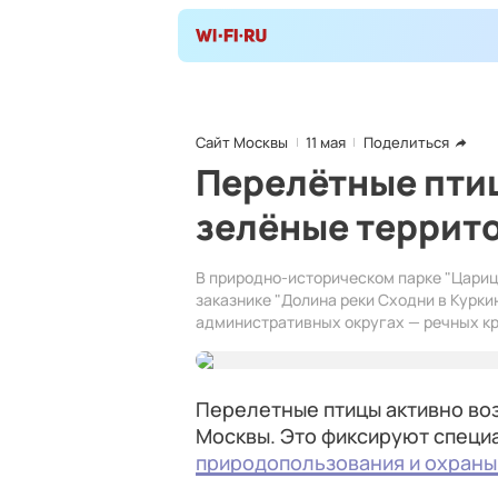
Сайт Москвы
11 мая
Поделиться
Перелётные пти
зелёные террит
В природно‑историческом парке "Цари
заказнике "Долина реки Сходни в Курки
административных округах — речных кр
Перелетные птицы активно во
Москвы. Это фиксируют специ
природопользования и охран