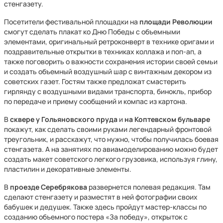
стенгазету.
Посетители фестивальной площадки на
площади Революции
смогут сделать плакат ко Дню Победы с объемными
элементами, оригинальный ретроконверт в технике оригами и
поздравительные открытки в техниках коллажа и поп-ап, а
также поговорить о важности сохранения истории своей семьи
и создать объемный воздушный шар с винтажным декором из
советских газет. Гостям также предложат смастерить
гирлянду с воздушными видами транспорта, бинокль, прибор
по передаче и приему сообщений и компас из картона.
В
сквере у Гольяновского пруда
и
на Коптевском бульваре
покажут, как сделать своими руками легендарный фронтовой
треугольник, и расскажут, что нужно, чтобы получилась боевая
стенгазета. А на занятиях по авиамоделированию можно будет
создать макет советского легкого грузовика, используя глину,
пластилин и декоративные элементы.
В
проезде Серебрякова
развернется полевая редакция. Там
сделают стенгазету и разместят в ней фотографии своих
бабушек и дедушек. Также здесь пройдут мастер-классы по
созданию объемного постера «За победу», открыток с