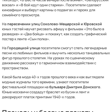
вокзал» и «В бой идут одни старики». Посетители сделают
киноафиши и выберут картины о подвигах и героях для
семейного просмотра.
На
пересечении улиц Соколово-Мещерской и Юровской
юных гостей научат рисовать афишу к фильмам «Это было в
разведке» и «Два бойца» и покажут, как создать графический
постер к ленте «Сын полка».
На
Городецкой улице
посетители смогут спеть легендарные
песни из любимых фильмов и выучить несколько танцевальных
фигур прошлого столетия. На уроках по сценическому
движению расскажут о гармоничном взаимодействии с
пространством.
Какой была мода 40-х годов прошлого века и как выглядели
модные журналы того времени, узнают посетители
фестивальной площадки на
бульваре Дмитрия Донского
.
Юные москвичи создадут браслет из бусин и лент и
декорируют платок принтами 1940-х годов.