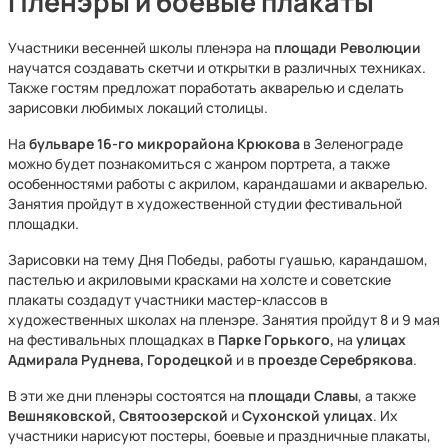
Пленэры и боевые плакаты
Участники весенней школы пленэра на
площади Революции
научатся создавать скетчи и открытки в различных техниках.
Также гостям предложат поработать акварелью и сделать
зарисовки любимых локаций столицы.
На
бульваре 16-го микрорайона Крюкова
в Зеленограде
можно будет познакомиться с жанром портрета, а также
особенностями работы с акрилом, карандашами и акварелью.
Занятия пройдут в художественной студии фестивальной
площадки.
Зарисовки на тему Дня Победы, работы гуашью, карандашом,
пастелью и акриловыми красками на холсте и советские
плакаты создадут участники мастер-классов в
художественных школах на пленэре. Занятия пройдут 8 и 9 мая
на фестивальных площадках в
Парке Горького,
на
улицах
Адмирала Руднева, Городецкой
и в
проезде Серебрякова
.
В эти же дни пленэры состоятся на
площади Славы
, а также
Вешняковской, Святоозерской
и
Сухонской улицах
. Их
участники нарисуют постеры, боевые и праздничные плакаты,