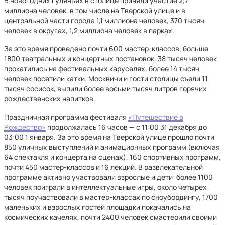
В новогодних гуляньях в столице приняли участие 2,7
миллиона человек, в том числе на Тверской улице и в
центральной части города 1,1 миллиона человек, 370 тысяч
человек в округах, 1,2 миллиона человек в парках.
За это время проведено почти 600 мастер-классов, больше
1800 театральных и концертных постановок. 38 тысяч человек
прокатились на фестивальных каруселях, более 14 тысяч
человек посетили катки. Москвичи и гости столицы съели 11
тысяч сосисок, выпили более восьми тысяч литров горячих
рождественских напитков.
Праздничная программа фестиваля
«Путешествие в
Рождество»
продолжалась 16 часов — с 11:00 31 декабря до
03:00 1 января. За это время на Тверской улице прошло почти
850 уличных выступлений и анимационных программ (включая
64 спектакля и концерта на сценах), 160 спортивных программ,
почти 450 мастер-классов и 16 лекций. В развлекательной
программе активно участвовали взрослые и дети: более 1100
человек поиграли в интеллектуальные игры, около четырех
тысяч поучаствовали в мастер-классах по сноубордингу, 1700
маленьких и взрослых гостей площадки покачались на
космических качелях, почти 2400 человек смастерили своими