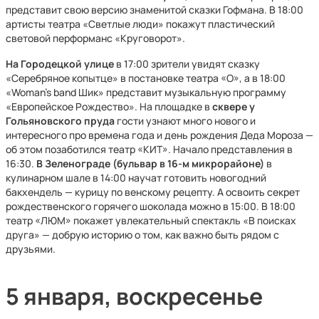
представит свою версию знаменитой сказки Гофмана. В 18:00
артисты театра «Светлые люди» покажут пластический
световой перформанс «Круговорот».
На Городецкой
улице
в 17:00 зрители увидят сказку
«Серебряное копытце» в постановке театра «О», а в 18:00
«Woman’s band Шик» представит музыкальную программу
«Европейское Рождество». На площадке в
сквере у
Гольяновского пруда
гости узнают много нового и
интересного про времена года и день рождения Деда Мороза —
об этом позаботился театр «КИТ». Начало представления в
16:30.
В Зеленограде (бульвар в 16-м микрорайоне)
в
кулинарном шале в 14:00 научат готовить новогодний
бакхендель — курицу по венскому рецепту. А освоить секрет
рождественского горячего шоколада можно в 15:00. В 18:00
театр «ЛЮМ» покажет увлекательный спектакль «В поисках
друга» — добрую историю о том, как важно быть рядом с
друзьями.
5 января, воскресенье