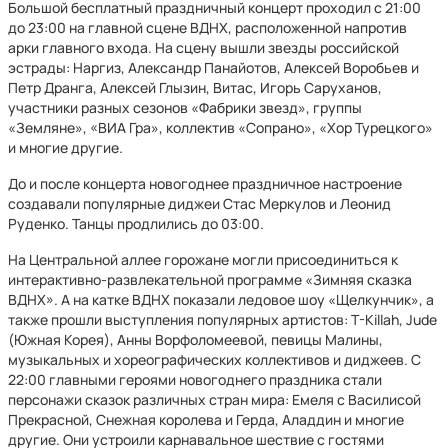
Большой бесплатный праздничный концерт проходил с 21:00
до 23:00 на главной сцене ВДНХ, расположенной напротив
арки главного входа. На сцену вышли звезды российской
эстрады: Наргиз, Александр Панайотов, Алексей Воробьев и
Петр Дранга, Алексей Глызин, Витас, Игорь Саруханов,
участники разных сезонов «Фабрики звезд», группы
«Земляне», «ВИА Гра», коллектив «Сопрано», «Хор Турецкого»
и многие другие.
До и после концерта новогоднее праздничное настроение
создавали популярные диджеи Стас Меркулов и Леонид
Руденко. Танцы продлились до 03:00.
На Центральной аллее горожане могли присоединиться к
интерактивно-развлекательной программе «Зимняя сказка
ВДНХ». А на катке ВДНХ показали ледовое шоу «Щелкунчик», а
также прошли выступления популярных артистов: T-Killah, Jude
(Южная Корея), Анны Ворфоломеевой, певицы Малины,
музыкальных и хореографических коллективов и диджеев. С
22:00 главными героями новогоднего праздника стали
персонажи сказок различных стран мира: Емеля с Василисой
Прекрасной, Снежная королева и Герда, Аладдин и многие
другие. Они устроили карнавальное шествие с гостями