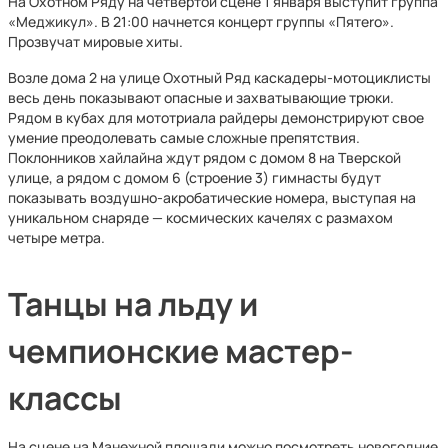
На Охотном Ряду на четвертой сцене 1 января выступит группа
«Меджикул». В 21:00 начнется концерт группы «Пятеrо».
Прозвучат мировые хиты.
Возле дома 2 на улице Охотный Ряд каскадеры-мотоциклисты
весь день показывают опасные и захватывающие трюки.
Рядом в кубах для мототриала райдеры демонстрируют свое
умение преодолевать самые сложные препятствия.
Поклонников хайлайна ждут рядом с домом 8 на Тверской
улице, а рядом с домом 6 (строение 3) гимнасты будут
показывать воздушно-акробатические номера, выступая на
уникальном снаряде — космических качелях с размахом
четыре метра.
Танцы на льду и
чемпионские мастер-
классы
На сцене на Манежной площади можно посмотреть новогодние