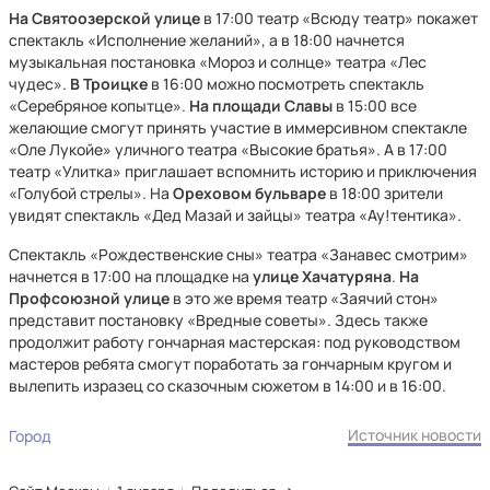
На Святоозерской
улице
в 17:00 театр «Всюду театр» покажет
спектакль «Исполнение желаний», а в 18:00 начнется
музыкальная постановка «Мороз и солнце» театра «Лес
чудес».
В Троицке
в 16:00 можно посмотреть спектакль
«Серебряное копытце».
На площади Славы
в 15:00 все
желающие смогут принять участие в иммерсивном спектакле
«Оле Лукойе» уличного театра «Высокие братья». А в 17:00
театр «Улитка» приглашает вспомнить историю и приключения
«Голубой стрелы». На
Ореховом бульваре
в 18:00 зрители
увидят спектакль «Дед Мазай и зайцы» театра «Ау!тентика».
Спектакль «Рождественские сны» театра «Занавес смотрим»
начнется в 17:00 на площадке на
улице Хачатуряна
.
На
Профсоюзной улице
в это же время театр «Заячий стон»
представит постановку «Вредные советы». Здесь также
продолжит работу гончарная мастерская: под руководством
мастеров ребята смогут поработать за гончарным кругом и
вылепить изразец со сказочным сюжетом в 14:00 и в 16:00.
Источник новости
Город