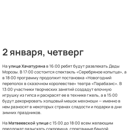
2 января, четверг
На
улице
Хачатуряна
в 16:00 ребят будут развлекать Деды
Морозы. В 17:00 состоится спектакль «Серебряное копытце», а
в 18:00 программу продолжит постановка «Новогодний
переполох в сказочном королевстве» театра «Парабазис». В
13:00 участники творческих занятий создадут елочную
игрушку из гипса и раскрасят ее в технике гжель, а в 15:00
будут декорировать холщовый мешок мехоноши — именно в
нем разносят в некоторых странах сладости и подарки в дни
зимних праздников.
На
Матвеевской
улице
с 15:00 до 18:00 всем желающим
предложат разыскать сокровища, спрятанные бандой