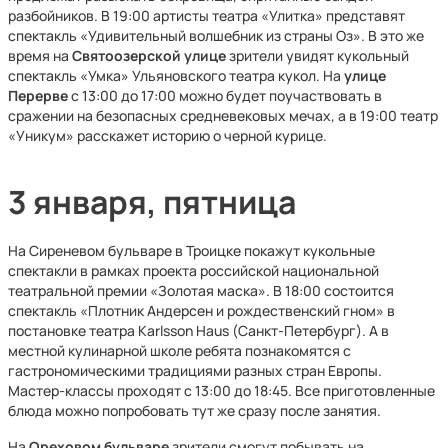
разбойников. В 19:00 артисты театра «Улитка» представят
спектакль «Удивительный волшебник из страны Оз». В это же
время на
Святоозерской
улице
зрители увидят кукольный
спектакль «Умка» Ульяновского театра кукол. На
улице
Перерве
с 13:00 до 17:00 можно будет поучаствовать в
сражении на безопасных средневековых мечах, а в 19:00 театр
«Уникум» расскажет историю о черной курице.
3 января, пятница
На Сиреневом бульваре в Троицке покажут кукольные
спектакли в рамках проекта российской национальной
театральной премии «Золотая маска». В 18:00 состоится
спектакль «Плотник Андерсен и рождественский гном» в
постановке театра Karlsson Haus (Санкт-Петербург). А в
местной кулинарной школе ребята познакомятся с
гастрономическими традициями разных стран Европы.
Мастер-классы проходят с 13:00 до 18:45. Все приготовленные
блюда можно попробовать тут же сразу после занятия.
На
Ореховом бульваре
зрители смогут побывать на