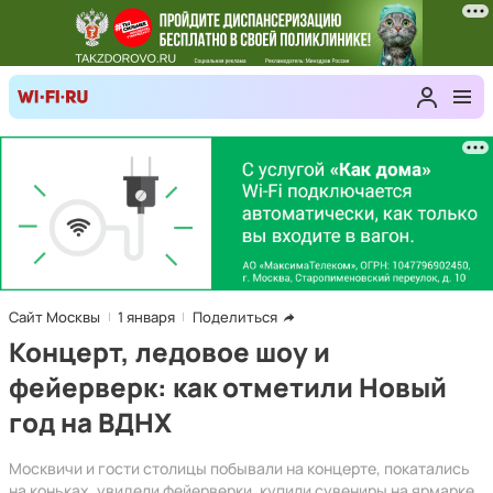
Сайт Москвы
1 января
Поделиться
Концерт, ледовое шоу и
фейерверк: как отметили Новый
год на ВДНХ
Москвичи и гости столицы побывали на концерте, покатались
на коньках, увидели фейерверки, купили сувениры на ярмарке