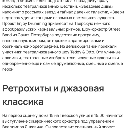
команда «Яркие люди» подготовила к празднику сразу
несколько театрализованных шествий. «Звездные дивы»
напомнят о россыпях звезд и тайнах далеких галактик, «Звери
вертепа» удивят танцами огромных светящихся существ.
Проект Enjoy Drumming привнесет на Тверскую немного
афробразильских карнавальных ритмов. Шоу-оркестр Street
Band из Санкт-Петербурга подготовил программу,
наполненную юмором, авторскими аранжировками и
оригинальной хореографией. Из Великобритании приехали
участники театрализованного шоу Teddy & Otto. Эти уличные
алхимики, театральные изобретатели, искусные кукольники
одновременно еще и самые дружелюбные, смешные и смелые
герои.
Ретрохиты и джазовая
классика
На первой сцене у дома 15 на Тверской улице в 15:00 начнется
выступление симфонического оркестра под управлением
Владимира Яцкевича. Он представит специальный проект