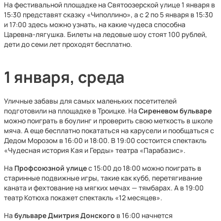
На фестивальной площадке на Святоозерской улице 1 января в
15:30 представят сказку «Чиполлино», а с 2 по 5 января в 15:30
и 17:00 здесь можно узнать, на какие чудеса способна
Царевна-лягушка. Билеты на ледовые шоу стоят 100 рублей,
дети до семи лет проходят бесплатно.
1 января, среда
Уличные забавы для самых маленьких посетителей
подготовили на площадке в Троицке. На
Сиреневом бульваре
можно поиграть в боулинг и проверить свою меткость в школе
мяча. А еще бесплатно покататься на карусели и пообщаться с
Дедом Морозом в 16:00 и 18:00. В 19:00 состоится спектакль
«Чудесная история Кая и Герды» театра «Парабазис».
На
Профсоюзной улице
с 15:00 до 18:00 можно поиграть в
старинные подвижные игры, такие как кубб, перетягивание
каната и фехтование на мягких мечах — тямбарах. А в 19:00
театр Котюха покажет спектакль «12 месяцев».
На
бульваре Дмитрия Донского
в 16:00 начнется