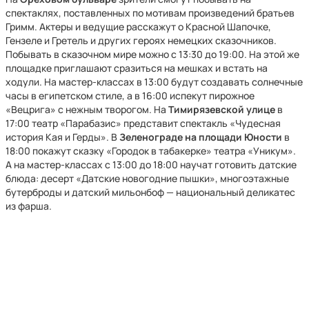
спектаклях, поставленных по мотивам произведений братьев
Гримм. Актеры и ведущие расскажут о Красной Шапочке,
Гензеле и Гретель и других героях немецких сказочников.
Побывать в сказочном мире можно с 13:30 до 19:00. На этой же
площадке приглашают сразиться на мешках и встать на
ходули. На мастер-классах в 13:00 будут создавать солнечные
часы в египетском стиле, а в 16:00 испекут пирожное
«Вецрига» с нежным творогом. На
Тимирязевской
улице
в
17:00 театр «Парабазис» представит спектакль «Чудесная
история Кая и Герды». В
Зеленограде на площади Юности
в
18:00 покажут сказку «Городок в табакерке» театра «Уникум».
А на мастер-классах с 13:00 до 18:00 научат готовить датские
блюда: десерт «Датские новогодние пышки», многоэтажные
бутерброды и датский мильонбоф — национальный деликатес
из фарша.