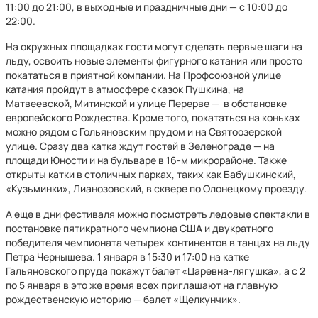
11:00 до 21:00, в выходные и праздничные дни — с 10:00 до
22:00.
На окружных площадках гости могут сделать первые шаги на
льду, освоить новые элементы фигурного катания или просто
покататься в приятной компании. На Профсоюзной улице
катания пройдут в атмосфере сказок Пушкина, на
Матвеевской, Митинской и улице Перерве — в обстановке
европейского Рождества. Кроме того, покататься на коньках
можно рядом с Гольяновским прудом и на Святоозерской
улице. Сразу два катка ждут гостей в Зеленограде — на
площади Юности и на бульваре в 16-м микрорайоне. Также
открыты катки в столичных парках, таких как Бабушкинский,
«Кузьминки», Лианозовский, в сквере по Олонецкому проезду.
А еще в дни фестиваля можно посмотреть ледовые спектакли в
постановке пятикратного чемпиона США и двукратного
победителя чемпионата четырех континентов в танцах на льду
Петра Чернышева. 1 января в 15:30 и 17:00 на катке
Гальяновского пруда покажут балет «Царевна-лягушка», а с 2
по 5 января в это же время всех приглашают на главную
рождественскую историю — балет «Щелкунчик».