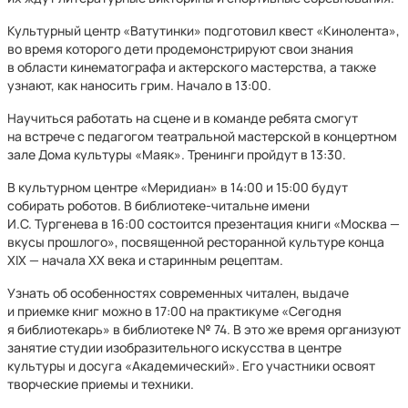
Культурный центр «Ватутинки» подготовил квест «Кинолента»,
во время которого дети продемонстрируют свои знания
в области кинематографа и актерского мастерства, а также
узнают, как наносить грим. Начало в 13:00.
Научиться работать на сцене и в команде ребята смогут
на встрече с педагогом театральной мастерской в концертном
зале Дома культуры «Маяк». Тренинги пройдут в 13:30.
В культурном центре «Меридиан» в 14:00 и 15:00 будут
собирать роботов. В библиотеке-читальне имени
И.С. Тургенева в 16:00 состоится презентация книги «Москва —
вкусы прошлого», посвященной ресторанной культуре конца
XIX — начала ХХ века и старинным рецептам.
Узнать об особенностях современных читален, выдаче
и приемке книг можно в 17:00 на практикуме «Сегодня
я библиотекарь» в библиотеке № 74. В это же время организуют
занятие студии изобразительного искусства в центре
культуры и досуга «Академический». Его участники освоят
творческие приемы и техники.