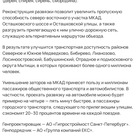
(дерен, спирея, сирень, смородина).
Реконструкция развязки позволит увеличить пропускную
способность северо-восточного участка МКАД,
Осташковского шоссе и Осташковской улицы, а также
разгрузить прилегающую к ним улично-дорожную сеть,
служащую альтернативным маршрутом объезда.
В результате улучшится транспортная доступность районов
Северное и Южное Медведково, Бибирево, Лианозово,
Лосиноостровский, Бабушкинский, Отрадное и подмосковного
округа Мытищи, в которых проживают более одного миллиона
человек.
Уменьшение заторов на МКАД принесет пользу и миллионам
пассажиров общественного транспорта и автомобилистов. В
частности, проехать развязку на автомобиле можно будет
примерно на четыре — пять минут быстрее, а пассажиры
городского транспорта, следующего по прилегающим улицам,
сэкономят 20–30 процентов времени на каждой поездке.
Генпроектировщик — АО «Гипростроймост Санкт-Петербург».
Генподрядчик — АО «Группа компаний ЕКС».