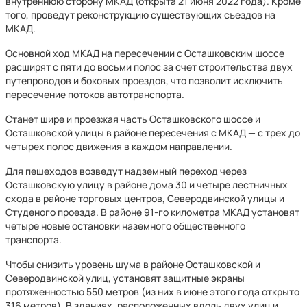
внутреннюю сторону МКАД (открыта 21 июня 2022 года). Кроме
того, проведут реконструкцию существующих съездов на
МКАД.
Основной ход МКАД на пересечении с Осташковским шоссе
расширят с пяти до восьми полос за счет строительства двух
путепроводов и боковых проездов, что позволит исключить
пересечение потоков автотранспорта.
Станет шире и проезжая часть Осташковского шоссе и
Осташковской улицы в районе пересечения с МКАД — с трех до
четырех полос движения в каждом направлении.
Для пешеходов возведут надземный переход через
Осташковскую улицу в районе дома 30 и четыре лестничных
схода в районе торговых центров, Северодвинской улицы и
Студеного проезда. В районе 91-го километра МКАД установят
четыре новые остановки наземного общественного
транспорта.
Чтобы снизить уровень шума в районе Осташковской и
Северодвинской улиц, установят защитные экраны
протяженностью 550 метров (из них в июне этого года открыто
316 метров). В зданиях, расположенных вдоль двух улиц и